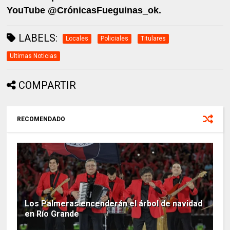
YouTube @CrónicasFueguinas_ok.
LABELS:
Locales
Policiales
Titulares
Ultimas Noticias
COMPARTIR
RECOMENDADO
Los Palmeras encenderán el árbol de navidad
en Río Grande