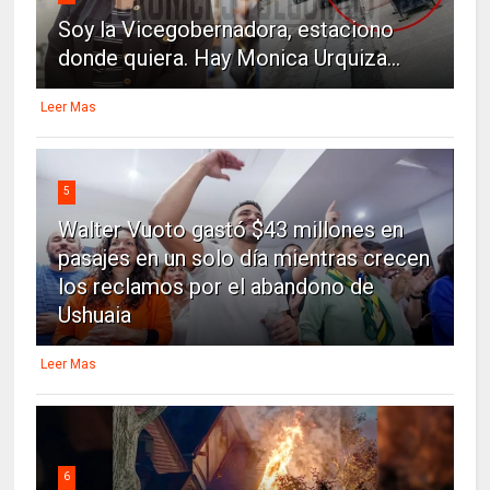
Soy la Vicegobernadora, estaciono
donde quiera. Hay Monica Urquiza...
Leer Mas
5
Walter Vuoto gastó $43 millones en
pasajes en un solo día mientras crecen
los reclamos por el abandono de
Ushuaia
Leer Mas
6