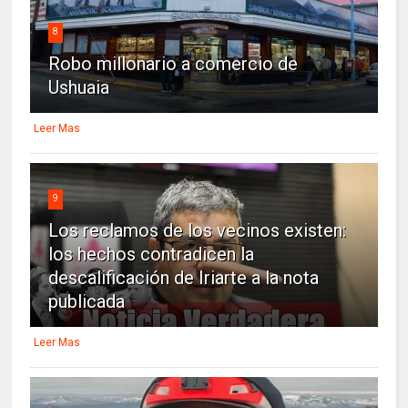
8
Robo millonario a comercio de
Ushuaia
Leer Mas
9
Los reclamos de los vecinos existen:
los hechos contradicen la
descalificación de Iriarte a la nota
publicada
Leer Mas