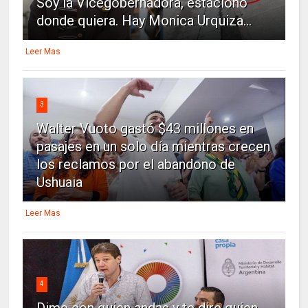
Soy la Vicegobernadora, estaciono
donde quiera. Hay Monica Urquiza...
Leer Mas
3
Walter Vuoto gastó $43 millones en
pasajes en un solo día mientras crecen
los reclamos por el abandono de
Ushuaia
Leer Mas
4
Dime con quien andas y te dire quien