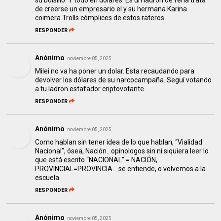
su bolsillo. Y todo en dolares. Es un ladron de feria trata
de creerse un empresario el y su hermana Karina
coimera.Trolls cómplices de estos rateros.
RESPONDER
Anónimo
noviembre 05, 2025
Milei no va ha poner un dolar. Esta recaudando para
devolver los dólares de su narcocampaña. Seguí votando
a tu ladron estafador criptovotante.
RESPONDER
Anónimo
noviembre 05, 2025
Como hablan sin tener idea de lo que hablan, “Vialidad
Nacional”, ósea, Nación…opinologos sin ni siquiera leer lo
que está escrito “NACIONAL” = NACIÓN,
PROVINCIAL=PROVINCIA… se entiende, o volvemos a la
escuela.
RESPONDER
Anónimo
noviembre 05, 2025