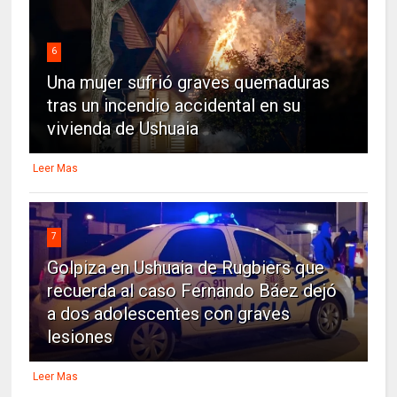
6
Una mujer sufrió graves quemaduras
tras un incendio accidental en su
vivienda de Ushuaia
Leer Mas
7
Golpiza en Ushuaia de Rugbiers que
recuerda al caso Fernando Báez dejó
a dos adolescentes con graves
lesiones
Leer Mas