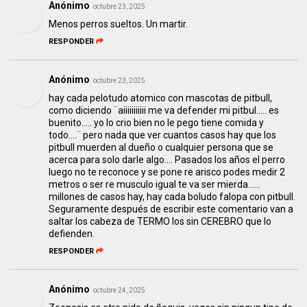
Anónimo
octubre 23, 2025
Menos perros sueltos. Un martir.
RESPONDER
Anónimo
octubre 23, 2025
hay cada pelotudo atomico con mascotas de pitbull,
como diciendo ¨aiiiiiiiiiii me va defender mi pitbul..... es
buenito..... yo lo crio bien no le pego tiene comida y
todo....¨ pero nada que ver cuantos casos hay que los
pitbull muerden al dueño o cualquier persona que se
acerca para solo darle algo…. Pasados los años el perro
luego no te reconoce y se pone re arisco podes medir 2
metros o ser re musculo igual te va ser mierda……
millones de casos hay, hay cada boludo falopa con pitbull.
Seguramente después de escribir este comentario van a
saltar los cabeza de TERMO los sin CEREBRO que lo
defienden.
RESPONDER
Anónimo
octubre 24, 2025