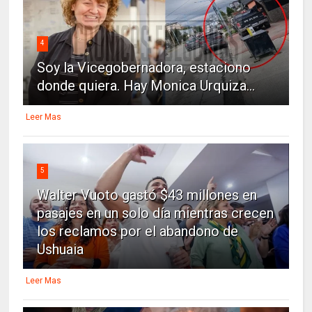
4
Soy la Vicegobernadora, estaciono
donde quiera. Hay Monica Urquiza...
Leer Mas
5
Walter Vuoto gastó $43 millones en
pasajes en un solo día mientras crecen
los reclamos por el abandono de
Ushuaia
Leer Mas