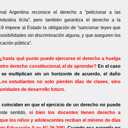
onal Argentina reconoce el derecho a “peticionar a las
industria lícita”, pero también garantiza el derecho a la
 19 impone al Estado la obligación de “sancionar leyes que
posibilidades sin discriminación alguna, y que aseguren los
ucación pública”.
¿hasta qué punto puede ejercerse el derecho a huelga
otro derecho constitucional, el de aprender?
En el caso
 se multiplican sin un horizonte de acuerdo, el daño
os estudiantes no solo pierden días de clases, sino
unidades de desarrollo futuro.
l coinciden en que el ejercicio de un derecho no puede
ste sentido,
si bien los docentes tienen derecho a
 que los niños y adolescentes reciban el mínimo de días
 de Educación (Ley N° 26.206).
Cuando esa garantía no