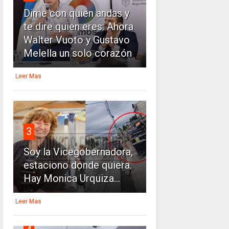
Dime con quien andas y
te dire quien eres: Ahora
Walter Vuoto y Gustavo
Melella un solo corazón
Leer Mas
3
Soy la Vicegobernadora,
estaciono donde quiera.
Hay Monica Urquiza...
Leer Mas