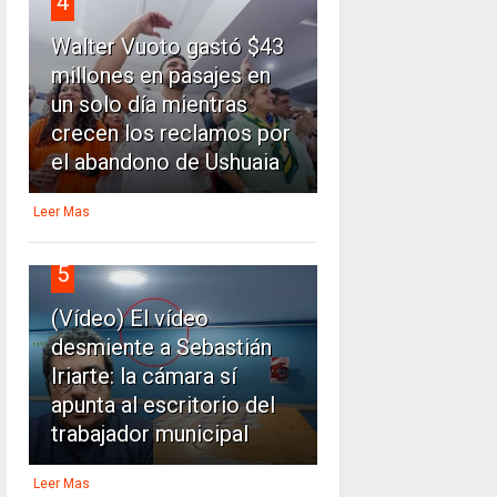
4
Walter Vuoto gastó $43
millones en pasajes en
un solo día mientras
crecen los reclamos por
el abandono de Ushuaia
Leer Mas
5
(Vídeo) El vídeo
desmiente a Sebastián
Iriarte: la cámara sí
apunta al escritorio del
trabajador municipal
Leer Mas