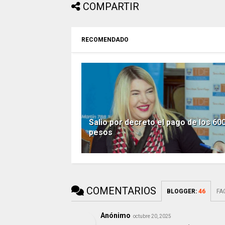
COMPARTIR
RECOMENDADO
Salio por decreto el pago de los 60
pesos
COMENTARIOS
BLOGGER
:
46
FA
Anónimo
octubre 20, 2025