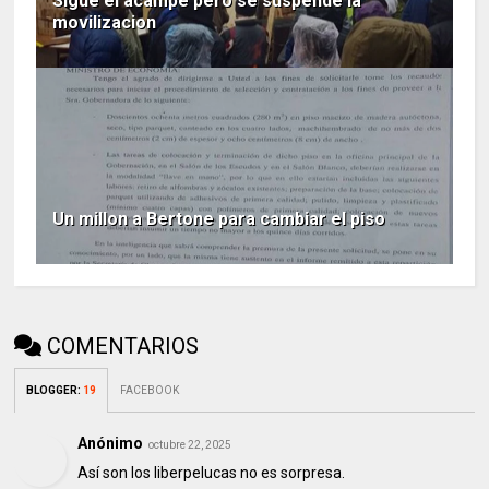
Sigue el acampe pero se suspende la
movilizacion
Un millon a Bertone para cambiar el piso
COMENTARIOS
BLOGGER
:
19
FACEBOOK
Anónimo
octubre 22, 2025
Así son los liberpelucas no es sorpresa.