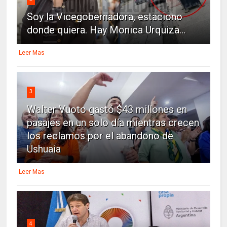
Soy la Vicegobernadora, estaciono
donde quiera. Hay Monica Urquiza...
Leer Mas
3
Walter Vuoto gastó $43 millones en
pasajes en un solo día mientras crecen
los reclamos por el abandono de
Ushuaia
Leer Mas
4