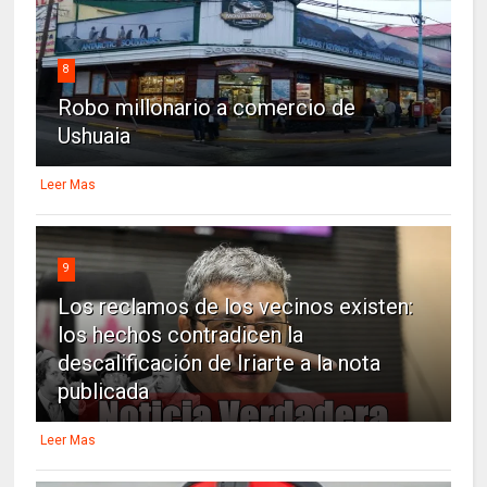
8
Robo millonario a comercio de
Ushuaia
Leer Mas
9
Los reclamos de los vecinos existen:
los hechos contradicen la
descalificación de Iriarte a la nota
publicada
Leer Mas