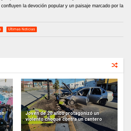
confluyen la devoción popular y un paisaje marcado por la
s
Ultimas Noticias
en
Joven de 20 años protagonizó un
violento choque contra un cantero