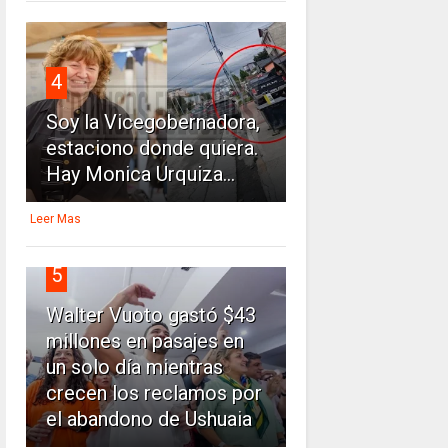
4
Soy la Vicegobernadora,
estaciono donde quiera.
Hay Monica Urquiza...
Leer Mas
5
Walter Vuoto gastó $43
millones en pasajes en
un solo día mientras
crecen los reclamos por
el abandono de Ushuaia