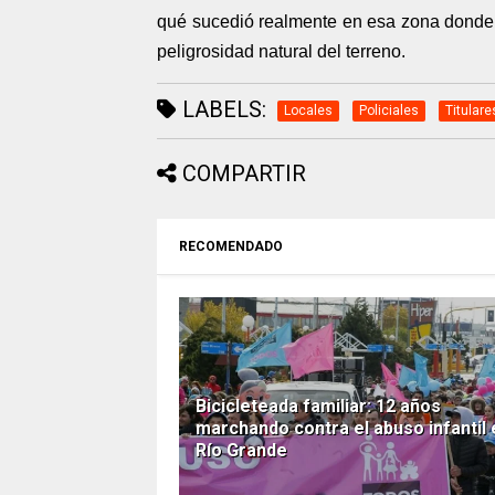
qué sucedió realmente en esa zona donde 
peligrosidad natural del terreno.
LABELS:
Locales
Policiales
Titulare
COMPARTIR
RECOMENDADO
Bicicleteada familiar: 12 años
marchando contra el abuso infantil 
Río Grande