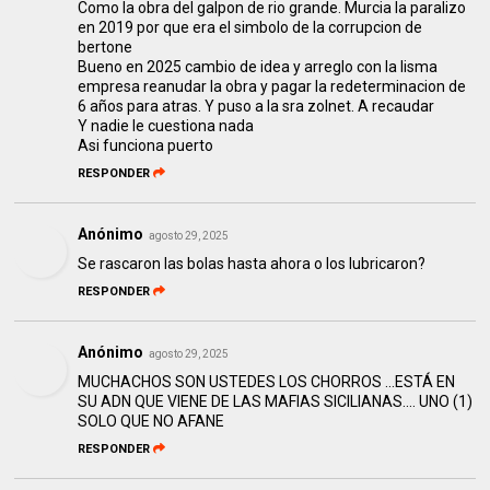
Como la obra del galpon de rio grande. Murcia la paralizo
en 2019 por que era el simbolo de la corrupcion de
bertone
Bueno en 2025 cambio de idea y arreglo con la lisma
empresa reanudar la obra y pagar la redeterminacion de
6 años para atras. Y puso a la sra zolnet. A recaudar
Y nadie le cuestiona nada
Asi funciona puerto
RESPONDER
Anónimo
agosto 29, 2025
Se rascaron las bolas hasta ahora o los lubricaron?
RESPONDER
Anónimo
agosto 29, 2025
MUCHACHOS SON USTEDES LOS CHORROS ...ESTÁ EN
SU ADN QUE VIENE DE LAS MAFIAS SICILIANAS.... UNO (1)
SOLO QUE NO AFANE
RESPONDER