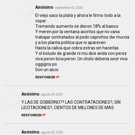
Anónimo
septiembre 01, 2025
El viejo saco la plata y ahora le firmo todo a la
copar.
Tremendo aumento se dieron 18% al basico
Y meren por la ventana ascritos que no vana
trabajar contratados al pedo caprichos dw murcia
y a los planta politica que ni aparecen
Hasta la caliva que cobra extras sin hacerlas
Y el boludo de grande ni mu dice anda con perez
viva peron biva peron. Un cholo deberia secir viva
oggigins po
Son un asco
RESPONDER
Anónimo
agosto 29, 2025
Y LAS DE GOBIERNO?? LAS CONTRATACIONES?; SIN
LICOTACIONES?, CIENTOS DE MILLONES DE MAS
RESPONDER
Anónimo
agosto 29, 2025