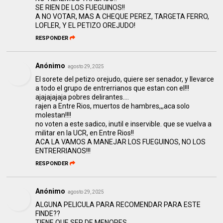
SE RIEN DE LOS FUEGUINOS!!
A NO VOTAR, MAS A CHEQUE PEREZ, TARGETA FERRO,
LOFLER, Y EL PETIZO OREJUDO!
RESPONDER
Anónimo
agosto 29, 2025
El sorete del petizo orejudo, quiere ser senador, y llevarce
a todo el grupo de entrerrianos que estan con el!!!
ajajajajaja pobres delirantes....
rajen a Entre Rios, muertos de hambres,,,aca solo
molestan!!!!
no voten a este sadico, inutil e inservible. que se vuelva a
militar en la UCR, en Entre Rios!!
ACA LA VAMOS A MANEJAR LOS FUEGUINOS, NO LOS
ENTRERRIANOS!!!
RESPONDER
Anónimo
agosto 29, 2025
ALGUNA PELICULA PARA RECOMENDAR PARA ESTE
FINDE??
TIENE QUE SER DE MENORES.