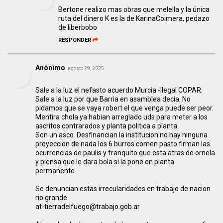
Bertone realizo mas obras que melella y la única
ruta del dinero K es la de KarinaCoimera, pedazo
de liberbobo
RESPONDER
Anónimo
agosto 29, 2025
Sale a la luz el nefasto acuerdo Murcia -Ilegal COPAR.
Sale a la luz por que Barria en asamblea decia. No
pidamos que se vaya robert el que venga puede ser peor.
Mentira chola ya habian arreglado uds para meter a los
ascritos contrarados y planta politica a planta.
Son un asco. Desfinancian la institucion no hay ninguna
proyeccion de nada los 6 burros comen pasto firman las
ocurrencias de paulis y franquito que esta atras de ornela
y piensa que le dara bola si la pone en planta
permanente.
Se denuncian estas irrecularidades en trabajo de nacion
rio grande
at-tierradelfuego@trabajo.gob.ar