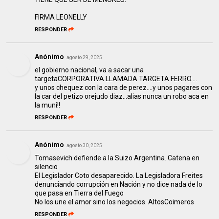
FIRMA LEONELLY
RESPONDER
Anónimo
agosto 29, 2025
el gobierno nacional, va a sacar una
targetaCORPORATIVA LLAMADA TARGETA FERRO....
y unos chequez con la cara de perez....y unos pagares con
la car del petizo orejudo diaz...alias nunca un robo aca en
la muni!!
RESPONDER
Anónimo
agosto 30, 2025
Tomasevich defiende a la Suizo Argentina. Catena en
silencio
El Legislador Coto desaparecido. La Legisladora Freites
denunciando corrupción en Nación y no dice nada de lo
que pasa en Tierra del Fuego
No los une el amor sino los negocios. AltosCoimeros
RESPONDER