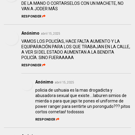
DE LA MANO O CORTARSELOS CON UN MACHETE, NO
VAN A JODER MÁS
RESPONDER
Anónimo
abril 15, 2025
VAMOS LOS POLICÍAS, HACE FALTA AUMENTO Y LA
EQUIPARACIÓN PARA LOS QUE TRABAJAN EN LA CALLE,
A VER SI DEL ESTADO AUMENTAN A LA BENDITA
POLICÍA. SINO FUERAAAAA
RESPONDER
Anónimo
abril 15, 2025
policia de ushuaia es la mas drogadicta y
abusadora sexual que existe....laburen simios de
mierda o para que japi te pones el uniforme de
power ranger para sentirte un porongudo??? pitos
cortos cornetas! todossss
RESPONDER