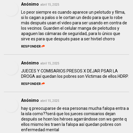
Anónimo
abril 15, 2025
Lo peor siempre es cuando aparece un pelotudo y filma,
si lo cagan a palos o le cortan un dedo para que lo robe
más después usan el video para ser usando en contra de
los vecinos. Guarden el celular manga de pelotudos y
apaguen las cámaras de seguridad, para lo único que
sirve es para que después pase a ser hivtiel chorro
RESPONDER
Anónimo
abril 15, 2025
JUECES Y COMISARIOS PRESOS X DEJAR PSAR LA
DROGA así quedan los pobres son Víctimas de ellos.HDRP.
RESPONDER
Anónimo
abril 15, 2025
hay q preocuparse de esa personas mucha falopa entra a
la isla como??será que los jueces comisarios dejan
después se hcen los héroes agarrándose con ws gente q
ellos mismo les traen la falopa así quedan pobres con
enfermedad mental