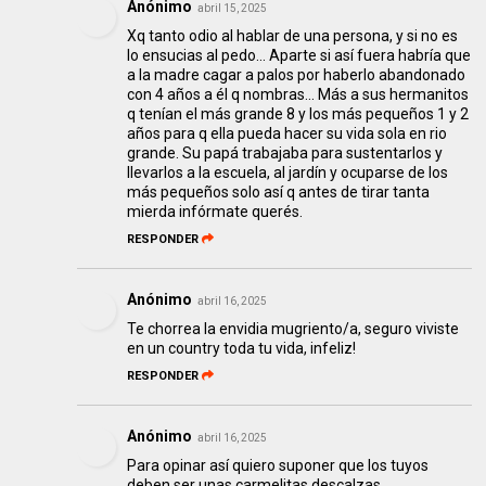
Anónimo
abril 15, 2025
Xq tanto odio al hablar de una persona, y si no es
lo ensucias al pedo... Aparte si así fuera habría que
a la madre cagar a palos por haberlo abandonado
con 4 años a él q nombras... Más a sus hermanitos
q tenían el más grande 8 y los más pequeños 1 y 2
años para q ella pueda hacer su vida sola en rio
grande. Su papá trabajaba para sustentarlos y
llevarlos a la escuela, al jardín y ocuparse de los
más pequeños solo así q antes de tirar tanta
mierda infórmate querés.
RESPONDER
Anónimo
abril 16, 2025
Te chorrea la envidia mugriento/a, seguro viviste
en un country toda tu vida, infeliz!
RESPONDER
Anónimo
abril 16, 2025
Para opinar así quiero suponer que los tuyos
deben ser unas carmelitas descalzas