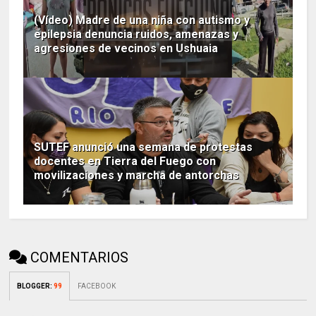
(Vídeo) Madre de una niña con autismo y
epilepsia denuncia ruidos, amenazas y
agresiones de vecinos en Ushuaia
SUTEF anunció una semana de protestas
docentes en Tierra del Fuego con
movilizaciones y marcha de antorchas
COMENTARIOS
BLOGGER
:
99
FACEBOOK