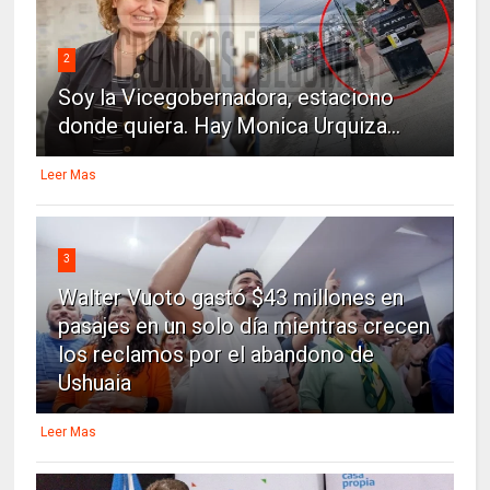
2
Soy la Vicegobernadora, estaciono
donde quiera. Hay Monica Urquiza...
Leer Mas
3
Walter Vuoto gastó $43 millones en
pasajes en un solo día mientras crecen
los reclamos por el abandono de
Ushuaia
Leer Mas