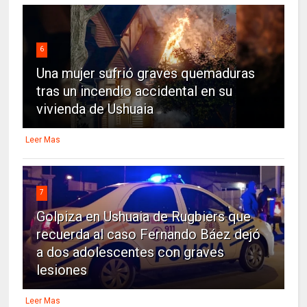
6
Una mujer sufrió graves quemaduras
tras un incendio accidental en su
vivienda de Ushuaia
Leer Mas
7
Golpiza en Ushuaia de Rugbiers que
recuerda al caso Fernando Báez dejó
a dos adolescentes con graves
lesiones
Leer Mas