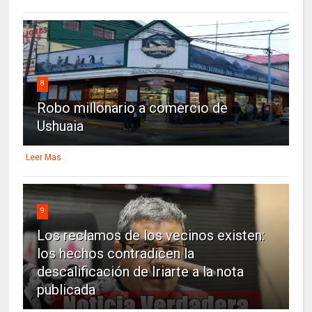
8
Robo millonario a comercio de
Ushuaia
Leer Mas
9
Los reclamos de los vecinos existen:
los hechos contradicen la
descalificación de Iriarte a la nota
publicada