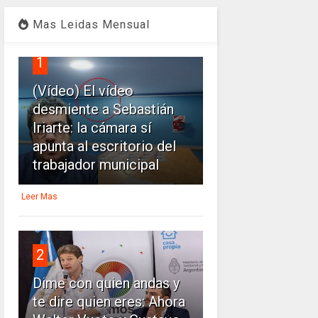
Mas Leidas Mensual
1
(Vídeo) El vídeo
desmiente a Sebastián
Iriarte: la cámara sí
apunta al escritorio del
trabajador municipal
Leer Mas
2
Dime con quien andas y
te dire quien eres: Ahora