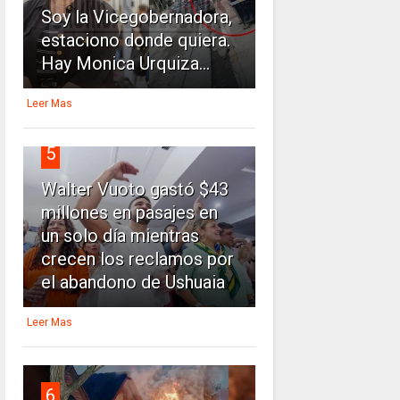
Soy la Vicegobernadora,
estaciono donde quiera.
Hay Monica Urquiza...
Leer Mas
5
Walter Vuoto gastó $43
millones en pasajes en
un solo día mientras
crecen los reclamos por
el abandono de Ushuaia
Leer Mas
6