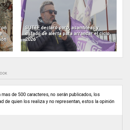
ron
SUTEF declaró paro, asambleas y
ue
estado de alerta para arrancar el ciclo
ción
2026
BOOK
n mas de 500 caracteres, no serán publicados, los
 de quien los realiza y no representan, estos la opinión