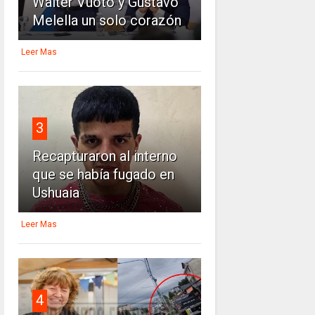
Walter Vuoto y Gustavo
Melella un solo corazón
Leer Mas
3
Recapturaron al interno
que se había fugado en
Ushuaia
Leer Mas
4