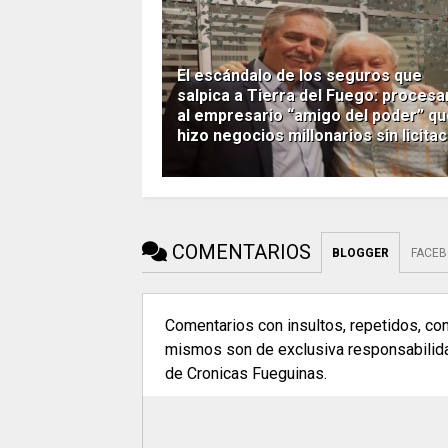
El escándalo de los seguros que
salpica a Tierra del Fuego: procesa
al empresario “amigo del poder” q
hizo negocios millonarios sin licita
COMENTARIOS
BLOGGER
FACE
Comentarios con insultos, repetidos, co
mismos son de exclusiva responsabilidad
de Cronicas Fueguinas.