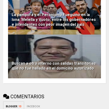
La campora y el Peronismo Fueguino en la
lona: Melella y Vuoto, entre los gobernadores
e intendentes con peor imagen del país
Buscan a otro interno con salidas transitorias
que no fue hallado en el domicilio autorizado
COMENTARIOS
BLOGGER
:
13
FACEBOOK