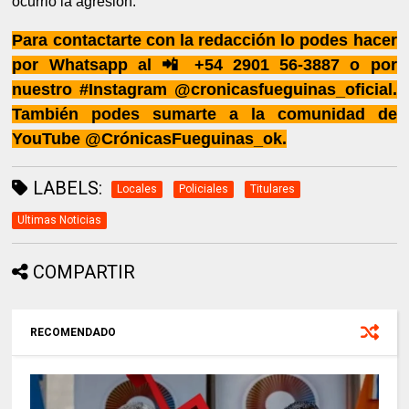
ocurrió la agresión.
Para contactarte con la redacción lo podes hacer
por Whatsapp al 📲 +54 2901 56-3887 o por
nuestro #Instagram @cronicasfueguinas_oficial.
También podes sumarte a la comunidad de
YouTube @CrónicasFueguinas_ok.
LABELS:
Locales
Policiales
Titulares
Ultimas Noticias
COMPARTIR
RECOMENDADO