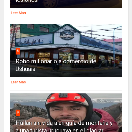
Leer Mas
8
Robo millonario a comercio de
Ushuaia
Leer Mas
9
Hallan sin vida a un guía de montaña y
a una turista uruguaya en el glaciar