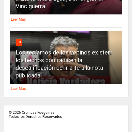
Vinciguerra
Leer Mas
10
Los reclamos de los vecinos existen:
los hechos contradicen la
descalificación de Iriarte a la nota
publicada
Leer Mas
©
2026
Cronicas Fueguinas
Todos los Derechos Reservados