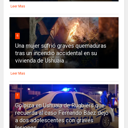
Leer Mas
6
Una mujer sufrió graves quemaduras
tras un incendio accidental en su
vivienda de Ushuaia
Leer Mas
7
Golpiza en Ushuaia de Rugbiers que
recuerda al caso Fernando Báez dejó
a dos adolescentes con graves
lesiones