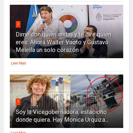
2
Dime con quien andas y te dire quien
eres: Ahora Walter Vuoto y Gustavo
Melella un solo corazón
Leer Mas
3
Soy la Vicegobernadora, estaciono
donde quiera. Hay Monica Urquiza...
Leer Mas