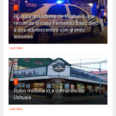
7
Golpiza en Ushuaia de Rugbiers que
recuerda al caso Fernando Báez dejó
a dos adolescentes con graves
lesiones
Leer Mas
8
Robo millonario a comercio de
Ushuaia
Leer Mas