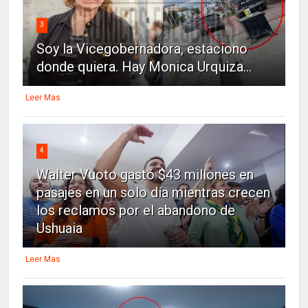
3
Soy la Vicegobernadora, estaciono
donde quiera. Hay Monica Urquiza...
Leer Mas
4
Walter Vuoto gastó $43 millones en
pasajes en un solo día mientras crecen
los reclamos por el abandono de
Ushuaia
Leer Mas