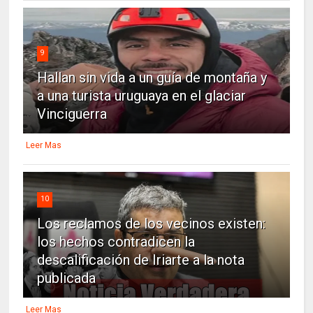
9
Hallan sin vida a un guía de montaña y
a una turista uruguaya en el glaciar
Vinciguerra
Leer Mas
10
Los reclamos de los vecinos existen:
los hechos contradicen la
descalificación de Iriarte a la nota
publicada
Leer Mas