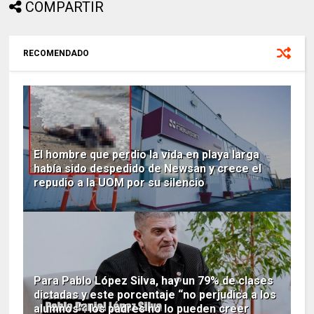
COMPARTIR
RECOMENDADO
El hombre que perdio la vida en playa larga
había sido despedido de Newsan y crece el
repudio a la UOM por su silencio
Para Pablo López Silva, hay un 79% de clases
dictadas y este porcentaje “no perjudica a los
alumnos”: los padres no lo pueden creer