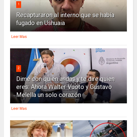
1
Recapturaron al interno que se había
fugado en Ushuaia
Leer Mas
2
Dime con quien andas y te dire quien
eres: Ahora Walter Vuoto y Gustavo
Melella un solo corazón
Leer Mas