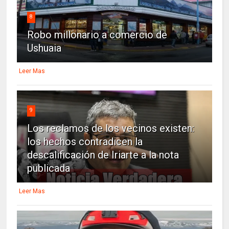
8
Robo millonario a comercio de
Ushuaia
Leer Mas
9
Los reclamos de los vecinos existen:
los hechos contradicen la
descalificación de Iriarte a la nota
publicada
Leer Mas