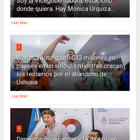
Soy la Vicegobernadora, estaciono
donde quiera. Hay Monica Urquiza...
Leer Mas
3
Walter Vuoto gastó $43 millones en
pasajes en un solo día mientras crecen
los reclamos por el abandono de
Ushuaia
Leer Mas
4
Dime con quien andas y te dire quien