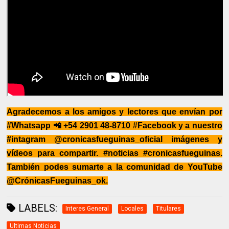
Agradecemos a los amigos y lectores que envían por
#Whatsapp 📲 +54 2901 48-8710 #Facebook y a nuestro
#intagram @cronicasfueguinas_oficial imágenes y
vídeos para compartir. #noticias #cronicasfueguinas.
También podes sumarte a la comunidad de YouTube
@CrónicasFueguinas_ok.
LABELS:
Interes General
Locales
Titulares
Ultimas Noticias