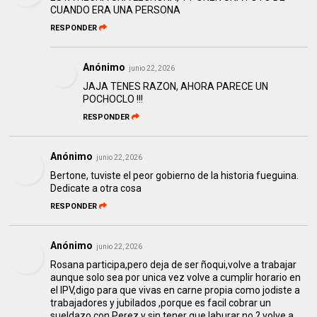
CUANDO ERA UNA PERSONA
RESPONDER
Anónimo
junio 22, 2026
JAJA TENES RAZON, AHORA PARECE UN
POCHOCLO !!!
RESPONDER
Anónimo
junio 22, 2026
Bertone, tuviste el peor gobierno de la historia fueguina.
Dedicate a otra cosa
RESPONDER
Anónimo
junio 22, 2026
Rosana participa,pero deja de ser ñoqui,volve a trabajar
aunque solo sea por unica vez volve a cumplir horario en
el IPV,digo para que vivas en carne propia como jodiste a
trabajadores y jubilados ,porque es facil cobrar un
sueldazo con Perez y sin tener que laburar no ? volve a