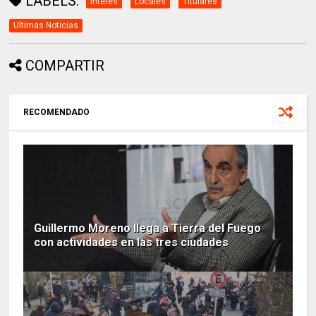
LABELS:
Interes
Locales
Titulares
Ultimas Noticias
COMPARTIR
RECOMENDADO
Guillermo Moreno llega a Tierra del Fuego
con actividades en las tres ciudades