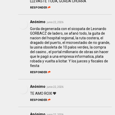
LLEVASTE TODA, GORDA CHORRA
RESPONDER
Anónimo
junio 22, 2026
Gorda degenerada con el sicopata de Leonardo
GORBACZ de ladero, se afanó todo, la guita de
nacion del hospital regional, la ruta costera, el
dragado del puerto, el microestadio de rio grande,
la usina obsoleta de 10 palos verdes, la compra
del casino , el portal millonario de obras sin hacer
que le pagó a una empresa informatica, plata
robada y vuelta a licitar. Y los jueces y fiscales de
fiesta
RESPONDER
Anónimo
junio 22, 2026
TE AMO ROXI 💖
RESPONDER
Anónimo
junio 22, 2026