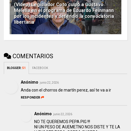
(Vídeo) Legislador Coto culpó a Gustavo
Melella en el programa de Eduardo Feinmann
por los incidentes y defendió la convocatoria
libertaria
COMENTARIOS
BLOGGER
:
51
FACEBOOK
Anónimo
junio 22, 2026
Anda con el chorros de martín perez, así te va a ir
RESPONDER
Anónimo
junio 22, 2026
NO TE QUEREMOS PEPA PIG !!!
NI UN PESO DE AUEMETNO NOS DISTE Y TE LA