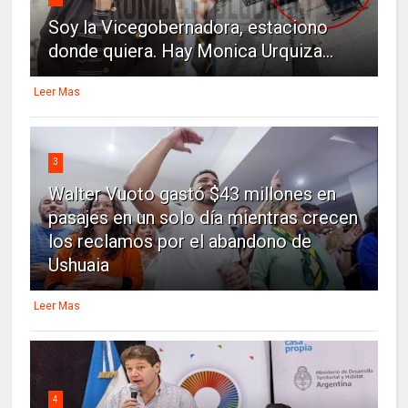
Soy la Vicegobernadora, estaciono
donde quiera. Hay Monica Urquiza...
Leer Mas
3
Walter Vuoto gastó $43 millones en
pasajes en un solo día mientras crecen
los reclamos por el abandono de
Ushuaia
Leer Mas
4