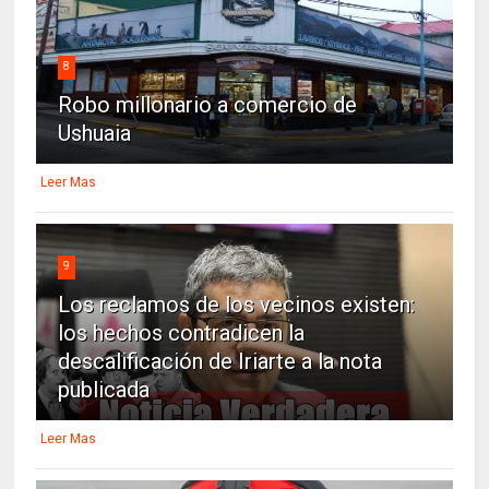
8
Robo millonario a comercio de
Ushuaia
Leer Mas
9
Los reclamos de los vecinos existen:
los hechos contradicen la
descalificación de Iriarte a la nota
publicada
Leer Mas