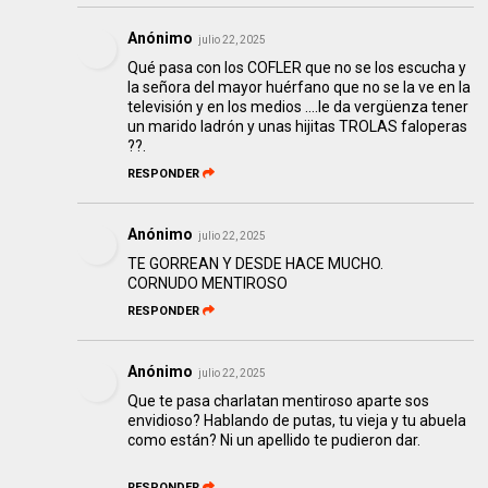
Anónimo
julio 22, 2025
Qué pasa con los COFLER que no se los escucha y
la señora del mayor huérfano que no se la ve en la
televisión y en los medios ….le da vergüenza tener
un marido ladrón y unas hijitas TROLAS faloperas
??.
RESPONDER
Anónimo
julio 22, 2025
TE GORREAN Y DESDE HACE MUCHO.
CORNUDO MENTIROSO
RESPONDER
Anónimo
julio 22, 2025
Que te pasa charlatan mentiroso aparte sos
envidioso? Hablando de putas, tu vieja y tu abuela
como están? Ni un apellido te pudieron dar.
RESPONDER