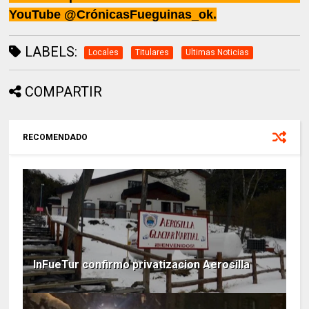
YouTube @CrónicasFueguinas_ok.
LABELS:
Locales
Titulares
Ultimas Noticias
COMPARTIR
RECOMENDADO
InFueTur confirmo privatizacion Aerosilla