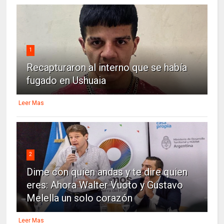
1
Recapturaron al interno que se había
fugado en Ushuaia
Leer Mas
2
Dime con quien andas y te dire quien
eres: Ahora Walter Vuoto y Gustavo
Melella un solo corazón
Leer Mas