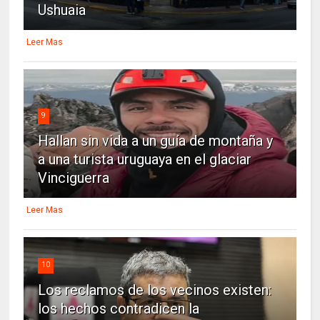
Ushuaia
Leer Mas
9
Hallan sin vida a un guía de montaña y
a una turista uruguaya en el glaciar
Vinciguerra
Leer Mas
10
Los reclamos de los vecinos existen:
los hechos contradicen la