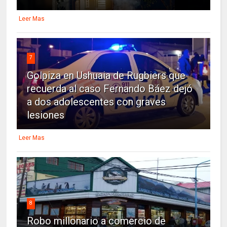
Leer Mas
7
Golpiza en Ushuaia de Rugbiers que
recuerda al caso Fernando Báez dejó
a dos adolescentes con graves
lesiones
Leer Mas
8
Robo millonario a comercio de