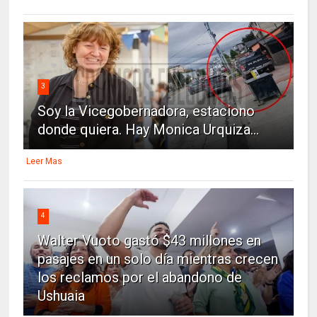
3
Soy la Vicegobernadora, estaciono
donde quiera. Hay Monica Urquiza...
Leer Mas
4
Walter Vuoto gastó $43 millones en
pasajes en un solo día mientras crecen
los reclamos por el abandono de
Ushuaia