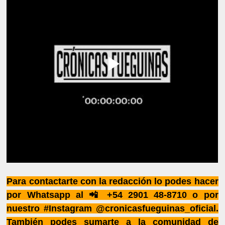
Para contactarte con la redacción lo podes hacer
por Whatsapp al 📲 +54 2901 48-8710 o por
nuestro #Instagram @cronicasfueguinas_oficial.
También podes sumarte a la comunidad de