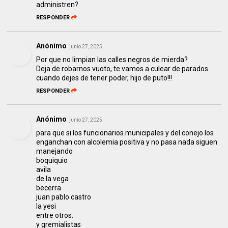
administren?
RESPONDER
Anónimo
junio 27, 2025
Por que no limpian las calles negros de mierda?
Deja de robarnos vuoto, te vamos a culear de parados
cuando dejes de tener poder, hijo de puto!!!
RESPONDER
Anónimo
junio 27, 2025
para que si los funcionarios municipales y del conejo los
enganchan con alcolemia positiva y no pasa nada siguen
manejando
boquiquio
avila
de la vega
becerra
juan pablo castro
la yesi
entre otros.
y gremialistas