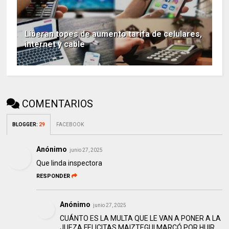
Liberan topes de aumento tarifa de celulares,
internet y cable
COMENTARIOS
BLOGGER
:
29
FACEBOOK
Anónimo
junio 27, 2025
Que linda inspectora
RESPONDER
Anónimo
junio 27, 2025
CUÁNTO ES LA MULTA QUE LE VAN A PONER A LA
JUEZA FELICITAS MAIZTEGUI MARCÓ POR HUIR