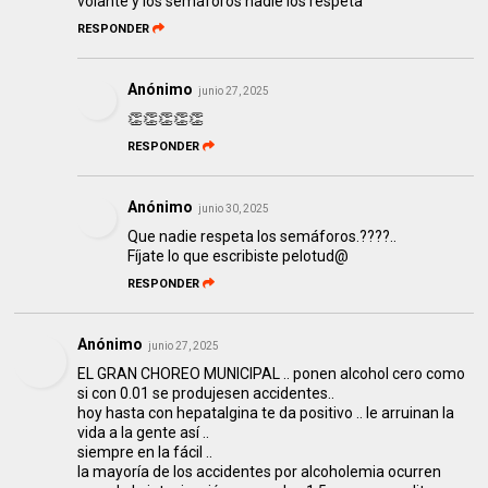
volante y los semáforos nadie los respeta
RESPONDER
Anónimo
junio 27, 2025
👏👏👏👏👏
RESPONDER
Anónimo
junio 30, 2025
Que nadie respeta los semáforos.????..
Fíjate lo que escribiste pelotud@
RESPONDER
Anónimo
junio 27, 2025
EL GRAN CHOREO MUNICIPAL .. ponen alcohol cero como
si con 0.01 se produjesen accidentes..
hoy hasta con hepatalgina te da positivo .. le arruinan la
vida a la gente así ..
siempre en la fácil ..
la mayoría de los accidentes por alcoholemia ocurren