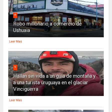
8
Robo millonario a comercio de
Ushuaia
Leer Mas
9
Hallan sin vida a un guía de montaña y
a una turista uruguaya en el glaciar
Vinciguerra
Leer Mas