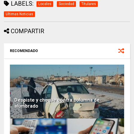
LABELS:
Locales
Sociedad
Titulares
Ultimas Noticias
COMPARTIR
RECOMENDADO
Despiste y choque contra columna de
alumbrado