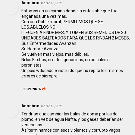
Anónimo
marzo 13, 2025
Estamos en un camino donde la ente sabe que fue
engañada una vez más.
Con una Doble moral, PERMITIMOS QUE SE
LOS.ABUELOS NO
LLEGUEN A FINDE MES, Y TOMEN SUS REMEDIOS DE 30
UNIDADES SALTEADOS PARA QUE LES RINDAN 2 MESES.
Sus Enfermedades Avanzan
Su Hambre Avanza.
Se vuelven mas viejos, mas débiles.
Ni los Kirchos, ni estos genocidas, ni radicales ni
peronistas.
Un pais wducado e instruido que no repita los mismos
errores de siempre.
RESPONDER
Anónimo
marzo 13, 2025
Tendrían que cambiar las balas de goma por las de
plomo, en vez de agua Nafta, y los gases deberían ser
venenosos.
Así terminamos con esos violentos y corrupto vagos