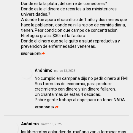
Donde esta la plata , del cierre de comedores?
Donde esta el dinero de recortes a los ministeriores,
universidades.?
A donde fue apara el sacrificio de 1 año y dos meses que
hace la poblacion, donde ya ni la racion de comida diaria,
tienen. Peor condicion que campo de concentracion.
Ni el agua gratis, $30 mil la factura.
Donde el dinero que se le quito a salud reproductiva y
prevencion de enfermedades venereas.
RESPONDER
Anónimo
marzo 13, 2025
No cumplio en campaña dijo no pedir dinero al FMI.
Sus formulas de economia, para producir
crecimiento con dinero y sin dinero fallaron.
Un chanta mas de estas 4 decadas.
Pobre gente trabajn al dope para no tener NADA.
RESPONDER
Anónimo
marzo 13, 2025
los libercrotos aplaudiendo, mañana van a terminar mas