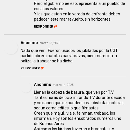
Pero el gobierno ee eso, epresenta a un pueblo de
escasos valores.
Y los que estan en la vereda de enfrente deben
padecer, este mar revuelto, sin horizontes.
RESPONDER
Anónimo
marzo 13, 2025
Nada que ver... Fueron usados los jubilados por la CGT ,
partido obrero,patotas barrabravas, bien merecida la
paliza, a trabajar se ha dicho
RESPONDER
Anónimo
marzo 14, 2025
Llenan la cabeza de basura, que ven por T.V
Tantas horas de ocio mirando T.V durante decada
y no saben que se pueden crear distintas noticias,
segun como edites lo que filmastes.
Creen que majul, ,viale, feinman, trebauc, los
informan. Hoy son los ensobrados numeros uno
de Buenos Aires.
Asi como los kirchos tuvieron a brancatelli, y