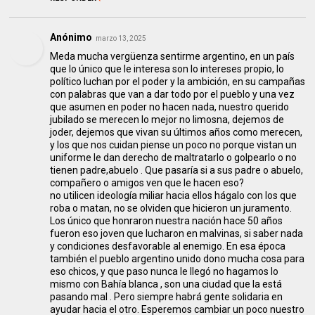
Anónimo
marzo 13, 2025
Meda mucha vergüenza sentirme argentino, en un país
que lo único que le interesa son lo intereses propio, lo
político luchan por el poder y la ambición, en su campañas
con palabras que van a dar todo por el pueblo y una vez
que asumen en poder no hacen nada, nuestro querido
jubilado se merecen lo mejor no limosna, dejemos de
joder, dejemos que vivan su últimos años como merecen,
y los que nos cuidan piense un poco no porque vistan un
uniforme le dan derecho de maltratarlo o golpearlo o no
tienen padre,abuelo . Que pasaría si a sus padre o abuelo,
compañero o amigos ven que le hacen eso?
no utilicen ideología miliar hacia ellos hágalo con los que
roba o matan, no se olviden que hicieron un juramento.
Los único que honraron nuestra nación hace 50 años
fueron eso joven que lucharon en malvinas, si saber nada
y condiciones desfavorable al enemigo. En esa época
también el pueblo argentino unido dono mucha cosa para
eso chicos, y que paso nunca le llegó no hagamos lo
mismo con Bahía blanca , son una ciudad que la está
pasando mal . Pero siempre habrá gente solidaria en
ayudar hacia el otro. Esperemos cambiar un poco nuestro