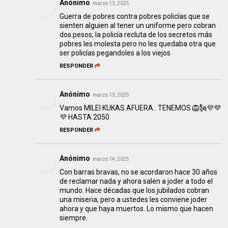
Anónimo
marzo 13, 2025
Guerra de pobres contra pobres policías que se
sienten alguien al tener un uniforme pero cobran
dos pesos, la policía recluta de los secretos más
pobres les molesta pero no les quedaba otra que
ser policías pegandoles a los viejos
RESPONDER
Anónimo
marzo 13, 2025
Vamos MILEI KUKAS AFUERA.. TENEMOS 🦁🗽💜💜
💜 HASTA 2050
RESPONDER
Anónimo
marzo 14, 2025
Con barras bravas, no se acordaron hace 30 años
de reclamar nada y ahora salen a joder a todo el
mundo. Hace décadas que los jubilados cobran
una miseria, pero a ustedes les conviene joder
ahora y que haya muertos. Lo mismo que hacen
siempre.