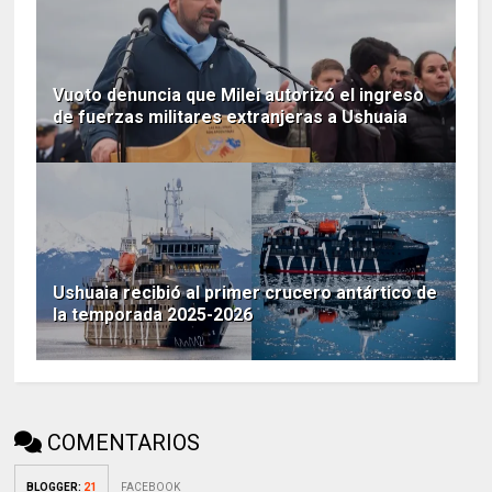
Vuoto denuncia que Milei autorizó el ingreso
de fuerzas militares extranjeras a Ushuaia
Ushuaia recibió al primer crucero antártico de
la temporada 2025-2026
COMENTARIOS
BLOGGER
:
21
FACEBOOK