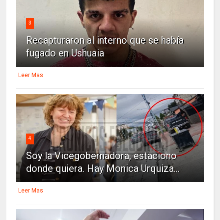
3
Recapturaron al interno que se había
fugado en Ushuaia
Leer Mas
4
Soy la Vicegobernadora, estaciono
donde quiera. Hay Monica Urquiza...
Leer Mas