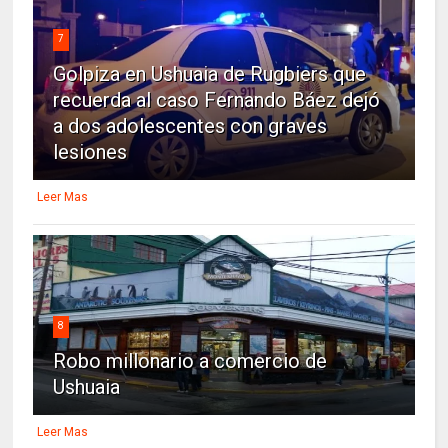
7
Golpiza en Ushuaia de Rugbiers que
recuerda al caso Fernando Báez dejó
a dos adolescentes con graves
lesiones
Leer Mas
8
Robo millonario a comercio de
Ushuaia
Leer Mas