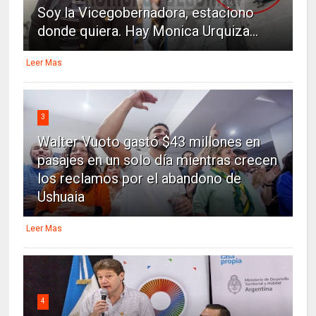
Soy la Vicegobernadora, estaciono
donde quiera. Hay Monica Urquiza...
Leer Mas
3
Walter Vuoto gastó $43 millones en
pasajes en un solo día mientras crecen
los reclamos por el abandono de
Ushuaia
Leer Mas
4