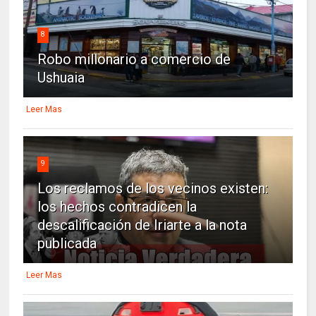
8
Robo millonario a comercio de
Ushuaia
Leer Mas
9
Los reclamos de los vecinos existen:
los hechos contradicen la
descalificación de Iriarte a la nota
publicada
Leer Mas