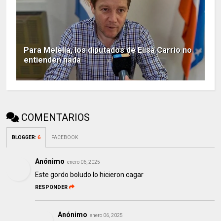
Para Melella, los diputados de Elisa Carrio no
entienden nada
COMENTARIOS
BLOGGER
:
6
FACEBOOK
Anónimo
enero 06, 2025
Este gordo boludo lo hicieron cagar
RESPONDER
Anónimo
enero 06, 2025