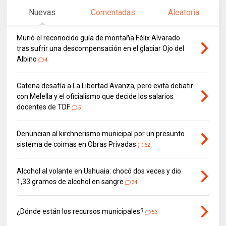
Nuevas
Comentadas
Aleatoria
Murió el reconocido guía de montaña Félix Alvarado
tras sufrir una descompensación en el glaciar Ojo del
Albino
4
Catena desafía a La Libertad Avanza, pero evita debatir
con Melella y el oficialismo que decide los salarios
docentes de TDF
5
Denuncian al kirchnerismo municipal por un presunto
sistema de coimas en Obras Privadas
62
Alcohol al volante en Ushuaia: chocó dos veces y dio
1,33 gramos de alcohol en sangre
34
¿Dónde están los recursos municipales?
53