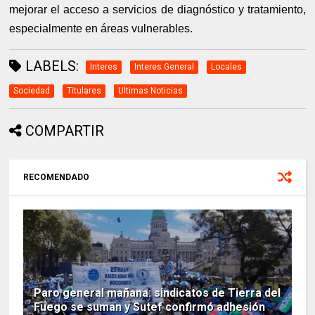
mejorar el acceso a servicios de diagnóstico y tratamiento,
especialmente en áreas vulnerables.
LABELS:
Interes
Interes General
Locales
Sociedad
Titulares
Ultimas Noticias
COMPARTIR
RECOMENDADO
Paro general mañana: sindicatos de Tierra del
Fuego se suman y Sutef confirmó adhesión