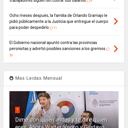
trabajadores siguen sin cobrar sus salarios
9
Ocho meses después, la familia de Orlando Gramajo le
pidió públicamente a la Justicia que entregue el cuerpo
para poder despedirlo
11
El Gobierno nacional apuntó contra las provincias
peronistas y advirtió posibles sanciones a los gremios
25
Mas Leidas Mensual
1
Dime con quien andas y te dire quien
eres: Ahora Walter Vuoto y Gustavo