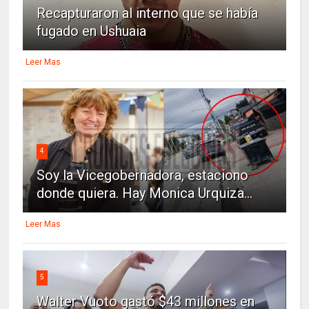
Recapturaron al interno que se había
fugado en Ushuaia
Leer Mas
4
Soy la Vicegobernadora, estaciono
donde quiera. Hay Monica Urquiza...
Leer Mas
5
Walter Vuoto gastó $43 millones en