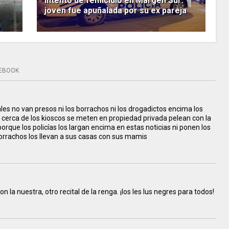
Intento de femicidio en Margen Sur:
joven fue apuñalada por su ex pareja
EBOOK
ales no van presos ni los borrachos ni los drogadictos encima los
 cerca de los kioscos se meten en propiedad privada pelean con la
orque los policías los largan encima en estas noticias ni ponen los
orrachos los llevan a sus casas con sus mamis
 la nuestra, otro recital de la renga. ¡los les lus negres para todos!