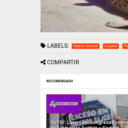
LABELS:
Interes General
Locales
Po
COMPARTIR
RECOMENDADO
SUTEF: Luego del Congreso Provinc