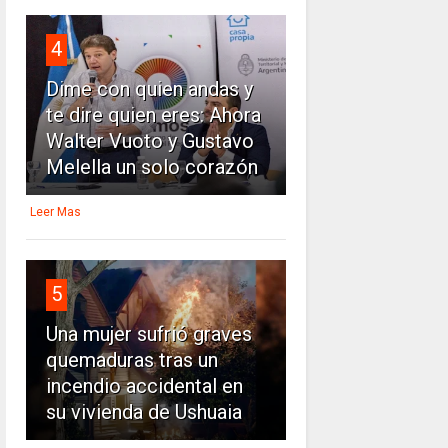
4
Dime con quien andas y
te dire quien eres: Ahora
Walter Vuoto y Gustavo
Melella un solo corazón
Leer Mas
5
Una mujer sufrió graves
quemaduras tras un
incendio accidental en
su vivienda de Ushuaia