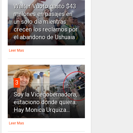
Walter Vuoto gastó $43
millones en pasajes en
un solo día mientras
crecen los reclamos por
el abandono de Ushuaia
Leer Mas
3
Soy la Vicegobernadora,
estaciono donde quiera.
Hay Monica Urquiza...
Leer Mas