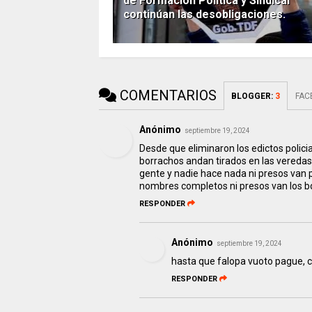
de Formación Política y Sindical
continúan las desobligaciones.
COMENTARIOS
BLOGGER
:
3
FAC
Anónimo
septiembre 19, 2024
Desde que eliminaron los edictos polici
borrachos andan tirados en las veredas
gente y nadie hace nada ni presos van p
nombres completos ni presos van los b
RESPONDER
Anónimo
septiembre 19, 2024
hasta que falopa vuoto pague, con
RESPONDER