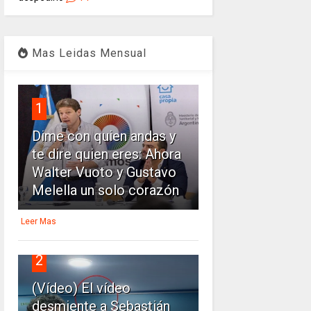
Mas Leidas Mensual
1
Dime con quien andas y
te dire quien eres: Ahora
Walter Vuoto y Gustavo
Melella un solo corazón
Leer Mas
2
(Vídeo) El vídeo
desmiente a Sebastián