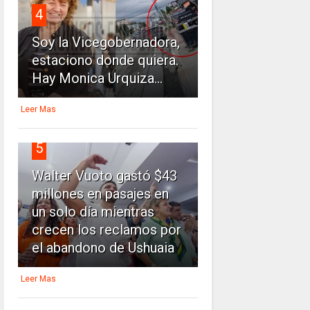
4
Soy la Vicegobernadora,
estaciono donde quiera.
Hay Monica Urquiza...
Leer Mas
5
Walter Vuoto gastó $43
millones en pasajes en
un solo día mientras
crecen los reclamos por
el abandono de Ushuaia
Leer Mas