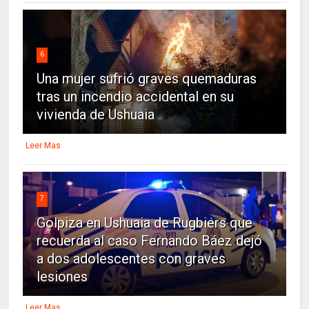
6
Una mujer sufrió graves quemaduras
tras un incendio accidental en su
vivienda de Ushuaia
Leer Mas
7
Golpiza en Ushuaia de Rugbiers que
recuerda al caso Fernando Báez dejó
a dos adolescentes con graves
lesiones
Leer Mas