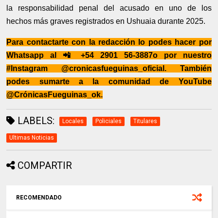
la responsabilidad penal del acusado en uno de los
hechos más graves registrados en Ushuaia durante 2025.
Para contactarte con la redacción lo podes hacer por
Whatsapp al 📲 +54 2901 56-3887o por nuestro
#Instagram @cronicasfueguinas_oficial. También
podes sumarte a la comunidad de YouTube
@CrónicasFueguinas_ok.
LABELS:
Locales
Policiales
Titulares
Ultimas Noticias
COMPARTIR
RECOMENDADO