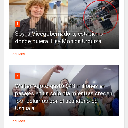
4
Soy la Vicegobernadora, estaciono
donde quiera. Hay Monica Urquiza...
Leer Mas
5
Walter Vuoto gastó $43 millones en
pasajes en un solo día mientras crecen
los reclamos por el abandono de
Ushuaia
Leer Mas