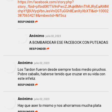
https://m.facebook.com/story.php?
story_fbid=pfbid0KfT69nPwcZJAqk8MmThRJRyEaAMM
chpYfjBUVyqVbnJesVnQGTuGGh8EanXyXbXTl&id=10002
3870654218&mibextid=Nif5oz
RESPONDER
Anónimo
julio 02, 2023
A BOMBARDEAR ESE FACEBOOK CON PUTEADAS
RESPONDER
Anónimo
julio 02, 2023
Los Tardon fueron desde siempre todos medio piruchos.
Pobre caballo, haberse tenido que cruzar en su vida con
este infeliz.
RESPONDER
Anónimo
julio 02, 2023
Hay que aser lo mismo y nos ahorramos mucha plata
RESPONDER