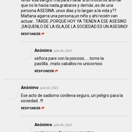
tener esa sangre fría para matar a un inocente animal
que no le hacía nada,grabarse y demás ,es de una
persona ASESINA..unos días y lo largan a la vida y??
Mañana agarra una persona,un niño y ahí recién van
actuar ..TARDE ,PORQUE HOY YA TIENEN A ESE ASESINO
,SAQUENLO DE LA ISLA,DE LA SOCIEDAD ES UN ASESINO!
RESPONDER
Anónimo
julio 04, 2023
señora pare con la psicosis......tome la
pastilla...mato caballos no unicornios
RESPONDER
Anónimo
julio 02, 2023
Ese acto de sadismo conlleva seguro, un peligro para la
sociedad...!!!
RESPONDER
Anónimo
julio 04, 2023