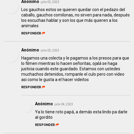
Anónimo
julio 02, 2023
Los gauchos estos se quieren quedar con el pedazo del
caballo, gauchos comilonas, no sirven para nada, después
los escuchas hablar y son los que más quieren a los
animales
RESPONDER
Anónimo
julio 02, 2023
Hagamos una colecta y le pagamos a los presos para que
lo filmen mientras lo hacen señoritas, ojalá se haga
justicia cuando este guardado. Estamos con ustedes
muchachos detenidos, rompanle el culo pero con video
asi como le gusta a el hacer videitos
RESPONDER
Anónimo
julio 04, 2023
Ya lo tiene roto papá, a demás esta lindo pa darle
al gordito
RESPONDER