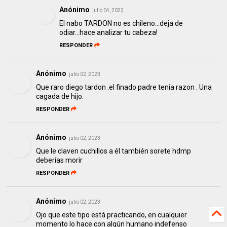
Anónimo
julio 04, 2023
El nabo TARDON no es chileno...deja de
odiar...hace analizar tu cabeza!
RESPONDER
Anónimo
julio 02, 2023
Que raro diego tardon .el finado padre tenia razon . Una
cagada de hijo.
RESPONDER
Anónimo
julio 02, 2023
Que le claven cuchillos a él también sorete hdmp
deberías morir
RESPONDER
Anónimo
julio 02, 2023
Ojo que este tipo está practicando, en cualquier
momento lo hace con algún humano indefenso