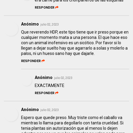
era carne para los choripaneros de las esquinas
RESPONDER
Anónimo
julio 02, 2023
Que reverendo HDP, este tipo tiene que ir preso porque en
cualquier momento mata a una persona. El que hace eso
con un animal inofensivo es un sicótico. Por favor si lo
llegan a dejar suelto hay que agarrarlo a solas y molerlo a
palos, ni un hueso sano hay que dajarle.
RESPONDER
Anónimo
julio 02, 2023
EXACTAMENTE
RESPONDER
Anónimo
julio 02, 2023
Espero que quede preso. Muy triste como el caballo va
mientras lo llama para degollarlo con tanta crueldad. Si
tenia plantas sin autorización que al menos lo dejen