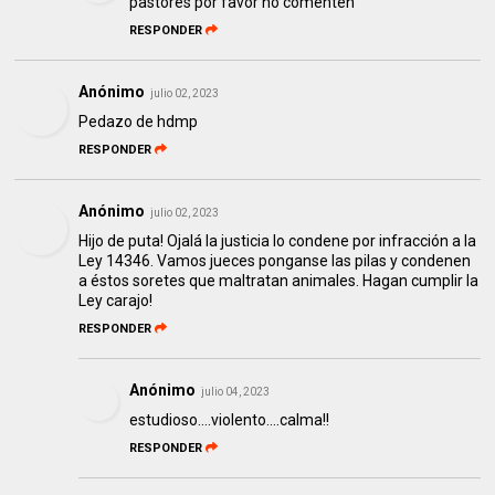
pastores por favor no comenten
RESPONDER
Anónimo
julio 02, 2023
Pedazo de hdmp
RESPONDER
Anónimo
julio 02, 2023
Hijo de puta! Ojalá la justicia lo condene por infracción a la
Ley 14346. Vamos jueces ponganse las pilas y condenen
a éstos soretes que maltratan animales. Hagan cumplir la
Ley carajo!
RESPONDER
Anónimo
julio 04, 2023
estudioso....violento....calma!!
RESPONDER