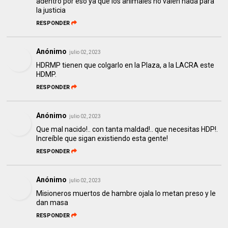
adentro por eso ya que los animales no valen nada para
la justicia
RESPONDER
Anónimo
julio 02, 2023
HDRMP tienen que colgarlo en la Plaza, a la LACRA este
HDMP.
RESPONDER
Anónimo
julio 02, 2023
Que mal nacido!.. con tanta maldad!.. que necesitas HDP!.
Increíble que sigan existiendo esta gente!
RESPONDER
Anónimo
julio 02, 2023
Misioneros muertos de hambre ojala lo metan preso y le
dan masa
RESPONDER