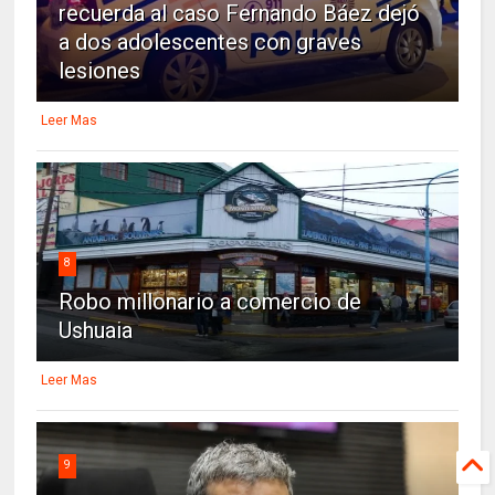
recuerda al caso Fernando Báez dejó
a dos adolescentes con graves
lesiones
Leer Mas
8
Robo millonario a comercio de
Ushuaia
Leer Mas
9