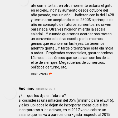
ate come torta... en otro momento estaría el grito
en el cielo... no hay aumento desde octubre del
año pasado, casi un año... Jodieron con lo del 1428
y terminaron aceptando esos 2500$ a principio de
año en concepto de futuros aumentos, no sirven
para nada. Otra vez hicieron mierda la escala
salarial... Y cuando queramos acordar nos meten
un convenio colectivo escrito por lo mismos
genios que escribieron las leyes. La tenemos
adentro gente... Y tarde o temprano esta ola moja
a todos... Empleados comerciales, gastronómicos,
fábricas... Los únicos que se salvan son los de la
elite de siempre. Megadueños de comercios,
políticos de turno, etc.
RESPONDER
Anónimo
agosto 22, 2016
y?......que les dije en febrero?...
si cosnideras una inflacion del 35% (minimo para el 2016),
y a los jubilados le dejan de incorporar cosas que si les
incorporaron a los activos, en el 2017 van a cobrar un
salario que les va a parecer una kgada respecto al 2015.