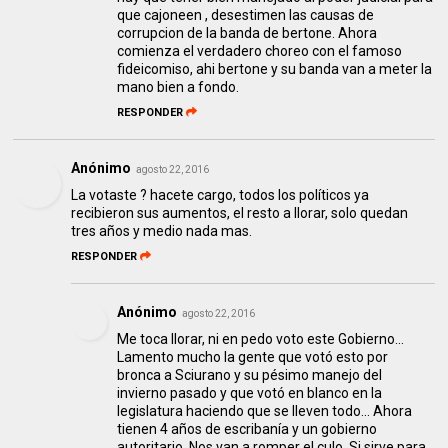
que cajoneen , desestimen las causas de
corrupcion de la banda de bertone. Ahora
comienza el verdadero choreo con el famoso
fideicomiso, ahi bertone y su banda van a meter la
mano bien a fondo.
RESPONDER
Anónimo
agosto 22, 2016
La votaste ? hacete cargo, todos los políticos ya
recibieron sus aumentos, el resto a llorar, solo quedan
tres años y medio nada mas.
RESPONDER
Anónimo
agosto 22, 2016
Me toca llorar, ni en pedo voto este Gobierno...
Lamento mucho la gente que votó esto por
bronca a Sciurano y su pésimo manejo del
invierno pasado y que votó en blanco en la
legislatura haciendo que se lleven todo... Ahora
tienen 4 años de escribanía y un gobierno
autoritario. Nos van a romper el culo. Si sirve para