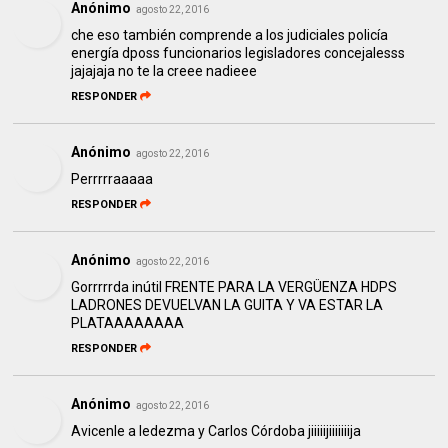
Anónimo
agosto 22, 2016
che eso también comprende a los judiciales policía
energía dposs funcionarios legisladores concejalesss
jajajaja no te la creee nadieee
RESPONDER
Anónimo
agosto 22, 2016
Perrrrraaaaa
RESPONDER
Anónimo
agosto 22, 2016
Gorrrrrda inútil FRENTE PARA LA VERGÜENZA HDPS
LADRONES DEVUELVAN LA GUITA Y VA ESTAR LA
PLATAAAAAAAA
RESPONDER
Anónimo
agosto 22, 2016
Avicenle a ledezma y Carlos Córdoba jiiiiijiiiiiiija