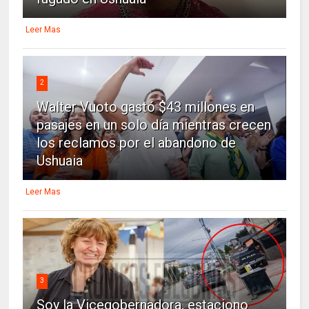
Leer Mas
2
Walter Vuoto gastó $43 millones en
pasajes en un solo día mientras crecen
los reclamos por el abandono de
Ushuaia
Leer Mas
3
Soy la Vicegobernadora, estaciono