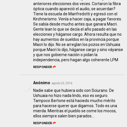
anteriores elecciones dos veces. Cortaron la fibra
óptica cuando apareció el audio, se acuerdan?
Tiene la escuela de Manfredotti y egresó con el
Kirchnerismo. Venía a hacer caja, a pagar favores.
Se sabía desde mucho antes que ganara Macri.
Gente lean lo que se decía el año pasado en las
elecciones y háganse cargo. Ahora resulta que no
hay aumentos de sueldos en la provincia porque
Macri lo dijo. No se arreglan los pozos en Ushuaia
porque Macri lo dijo, háganse cargo y sino váyanse
y que nos gobierne nación o pidan la
independencia, pero hagan algo coherente LPM
RESPONDER
Anónimo
agosto 23, 2016
Nadie sabe que hubiera sido con Sciurano. De
Ushuaia no hizo nada lindo, eso es seguro.
Tampoco Bertone está haciedo mucho mérito
para hacerse querer que digamos. Todo es una
mierda. Mientras el pueblo se come los mocos,
ellos siempre salen bien parados...
RESPONDER