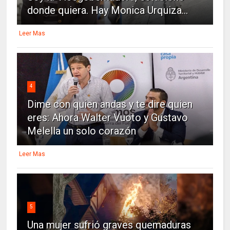
donde quiera. Hay Monica Urquiza...
Leer Mas
4
Dime con quien andas y te dire quien
eres: Ahora Walter Vuoto y Gustavo
Melella un solo corazón
Leer Mas
5
Una mujer sufrió graves quemaduras