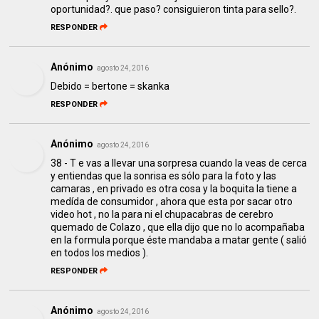
oportunidad?. que paso? consiguieron tinta para sello?.
RESPONDER
Anónimo
agosto 24, 2016
Debido = bertone = skanka
RESPONDER
Anónimo
agosto 24, 2016
38 - T e vas a llevar una sorpresa cuando la veas de cerca
y entiendas que la sonrisa es sólo para la foto y las
camaras , en privado es otra cosa y la boquita la tiene a
medída de consumidor , ahora que esta por sacar otro
video hot , no la para ni el chupacabras de cerebro
quemado de Colazo , que ella dijo que no lo acompañaba
en la formula porque éste mandaba a matar gente ( salió
en todos los medios ).
RESPONDER
Anónimo
agosto 24, 2016