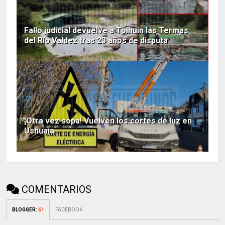
Fallo judicial devuelve a Tolhuin las Termas
del Río Valdez tras 23 años de disputa
¡Otra vez sopa! Vuelven los cortes de luz en
Ushuaia
COMENTARIOS
BLOGGER
:
61
FACEBOOK