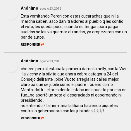
Anónimo
agosto 23, 2016
Esta vomitando Peron con estas cucarachas que ni la
marcha saben, asco dan, traidores al pueblo q les confio
el voto, les queda poco, cuando no tengan para pagar
sueldos se les va quemar el rancho, ya empezaron con un
par de autos...
RESPONDER
Anónimo
agosto 23, 2016
cheeee pero sí estaba la primera dama la nelly, con la Vivi
, la vicchy y la silvita que ahora cobra categoria 24 del
Consejo delirante , pibe Vuoto arregla las calles mejor,
claro pa que se jubile como el padre... bueno como
Manfredotti... el presidente estaba indispuesto por eso no
fue...no aportó un soto el desgraciado ni gobernando ni
presidiendo .
no entiendo ? la hermana la liliana haciendo piquetes
contra la gobernadora con los jubilados¡?¡?¡?¡?
RESPONDER