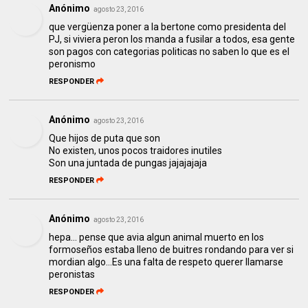
Anónimo
agosto 23, 2016
que vergüenza poner a la bertone como presidenta del
PJ, si viviera peron los manda a fusilar a todos, esa gente
son pagos con categorias politicas no saben lo que es el
peronismo
RESPONDER
Anónimo
agosto 23, 2016
Que hijos de puta que son
No existen, unos pocos traidores inutiles
Son una juntada de pungas jajajajaja
RESPONDER
Anónimo
agosto 23, 2016
hepa... pense que avia algun animal muerto en los
formoseños estaba lleno de buitres rondando para ver si
mordian algo...Es una falta de respeto querer llamarse
peronistas
RESPONDER