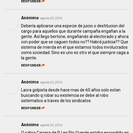
RESPONDER
Anónimo
agosto 23, 2016
Debería aplicarse una especie de juicio o destitucion del
cargo para aquellos que durante campaña engañan a la
gente. Así llego bertone, engañando al electorado y ahora
con poder que se caguen todos no?? Habrá justicia?? Que
sistema de mierda en el que estamos todos involucrados
como sociedad. Sino es uno es otro el que siempre caga a
la gente.
RESPONDER
Anónimo
agosto 23, 2016
Lacra golpista desde hace mas de 60 años solo estan
buscando q robar su existencia se debe al robo
sistematico a traves de los sindicatos
RESPONDER
Anónimo
agosto 23, 2016
Q sabra Carrera de PJ en Río Grande estaba escondido en