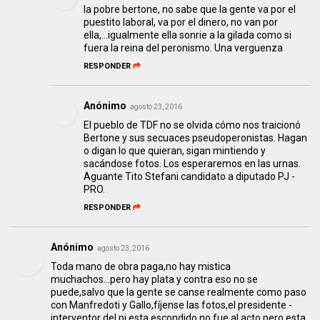
la pobre bertone, no sabe que la gente va por el
puestito laboral, va por el dinero, no van por
ella,...igualmente ella sonrie a la gilada como si
fuera la reina del peronismo. Una verguenza
RESPONDER
Anónimo
agosto 23, 2016
El pueblo de TDF no se olvida cómo nos traicionó
Bertone y sus secuaces pseudoperonistas. Hagan
o digan lo que quieran, sigan mintiendo y
sacándose fotos. Los esperaremos en las urnas.
Aguante Tito Stefani candidato a diputado PJ -
PRO.
RESPONDER
Anónimo
agosto 23, 2016
Toda mano de obra paga,no hay mistica
muchachos...pero hay plata y contra eso no se
puede,salvo que la gente se canse realmente como paso
con Manfredoti y Gallo,fíjense las fotos,el presidente -
interventor del pj esta escondido,no fue al acto,pero esta