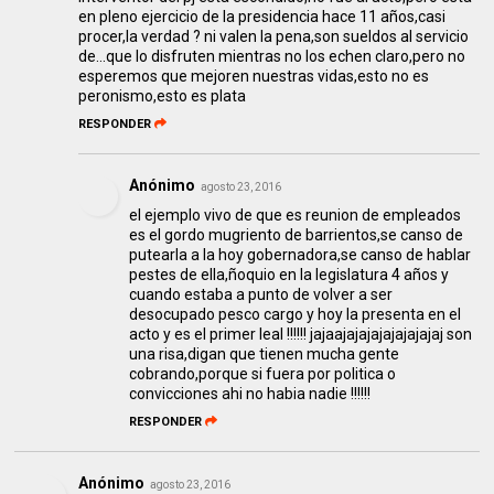
en pleno ejercicio de la presidencia hace 11 años,casi
procer,la verdad ? ni valen la pena,son sueldos al servicio
de...que lo disfruten mientras no los echen claro,pero no
esperemos que mejoren nuestras vidas,esto no es
peronismo,esto es plata
RESPONDER
Anónimo
agosto 23, 2016
el ejemplo vivo de que es reunion de empleados
es el gordo mugriento de barrientos,se canso de
putearla a la hoy gobernadora,se canso de hablar
pestes de ella,ñoquio en la legislatura 4 años y
cuando estaba a punto de volver a ser
desocupado pesco cargo y hoy la presenta en el
acto y es el primer leal !!!!!! jajaajajajajajajajajaj son
una risa,digan que tienen mucha gente
cobrando,porque si fuera por politica o
convicciones ahi no habia nadie !!!!!!
RESPONDER
Anónimo
agosto 23, 2016