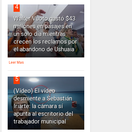
4
Walter Vuoto gastó $43
millones en pasajes en
un solo día mientras
crecen los reclamos por
el abandono de Ushuaia
Leer Mas
5
(Vídeo) El vídeo
desmiente a Sebastián
Iriarte: la cámara sí
apunta al escritorio del
trabajador municipal