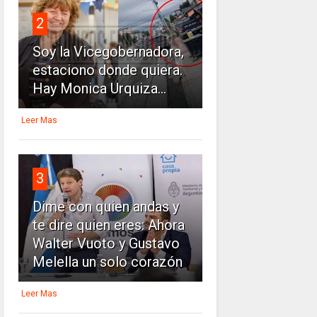
2
Soy la Vicegobernadora,
estaciono donde quiera.
Hay Monica Urquiza...
Leer Mas
3
Dime con quien andas y
te dire quien eres: Ahora
Walter Vuoto y Gustavo
Melella un solo corazón
Leer Mas