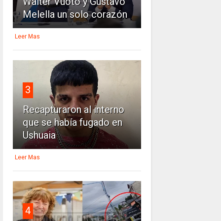
Walter Vuoto y Gustavo
Melella un solo corazón
Leer Mas
3
Recapturaron al interno
que se había fugado en
Ushuaia
Leer Mas
4