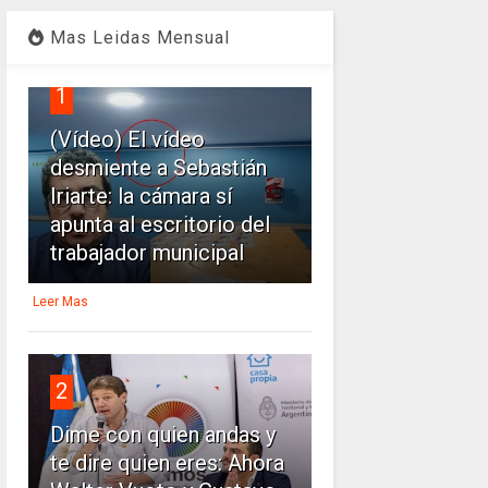
Mas Leidas Mensual
1
(Vídeo) El vídeo
desmiente a Sebastián
Iriarte: la cámara sí
apunta al escritorio del
trabajador municipal
Leer Mas
2
Dime con quien andas y
te dire quien eres: Ahora