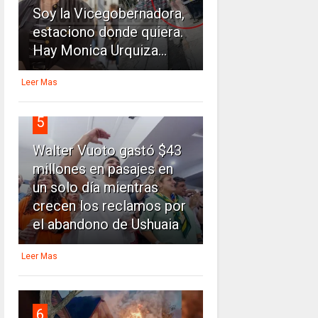
Soy la Vicegobernadora,
estaciono donde quiera.
Hay Monica Urquiza...
Leer Mas
5
Walter Vuoto gastó $43
millones en pasajes en
un solo día mientras
crecen los reclamos por
el abandono de Ushuaia
Leer Mas
6