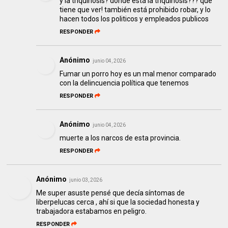
y la triquinosis? donde está la triquinosis??? que
tiene que ver! también está prohibido robar, y lo
hacen todos los politicos y empleados publicos
RESPONDER
Anónimo
junio 04, 2026
Fumar un porro hoy es un mal menor comparado
con la delincuencia política que tenemos
RESPONDER
Anónimo
junio 04, 2026
muerte a los narcos de esta provincia.
RESPONDER
Anónimo
junio 03, 2026
Me super asuste pensé que decía síntomas de
liberpelucas cerca , ahí si que la sociedad honesta y
trabajadora estabamos en peligro.
RESPONDER