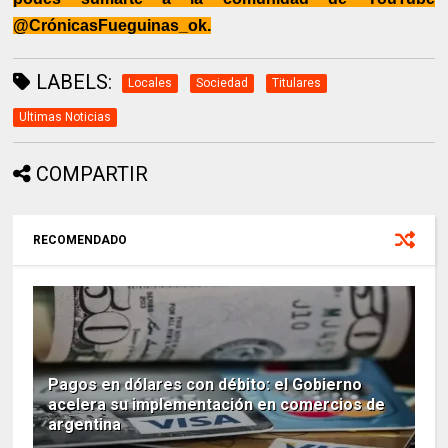
@CrónicasFueguinas_ok.
LABELS:
Locales
Sociedad
Titulares
Ultimas Noticias
COMPARTIR
RECOMENDADO
Pagos en dólares con débito: el Gobierno
acelera su implementación en comercios de
argentina