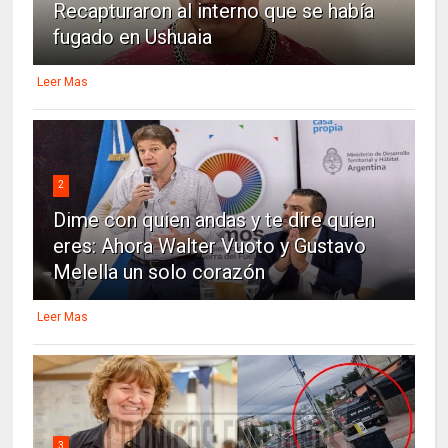
Recapturaron al interno que se había
fugado en Ushuaia
Leer Mas
2
Dime con quien andas y te dire quien
eres: Ahora Walter Vuoto y Gustavo
Melella un solo corazón
Leer Mas
3