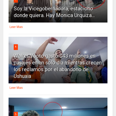
Soy la Vicegobernadora, estaciono
donde quiera. Hay Monica Urquiza...
Leer Mas
4
Walter Vuoto gastó $43 millones en
pasajes en un solo día mientras crecen
los reclamos por el abandono de
Ushuaia
Leer Mas
5