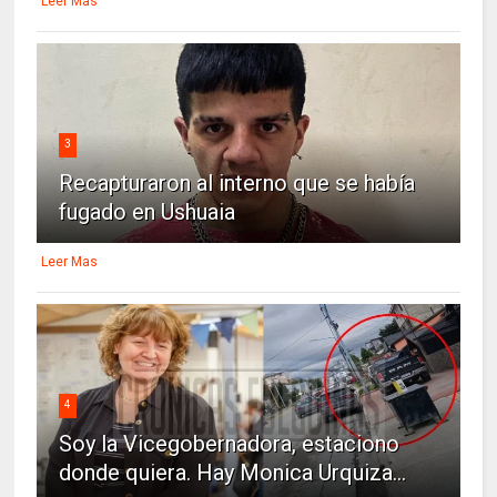
Leer Mas
3
Recapturaron al interno que se había
fugado en Ushuaia
Leer Mas
4
Soy la Vicegobernadora, estaciono
donde quiera. Hay Monica Urquiza...