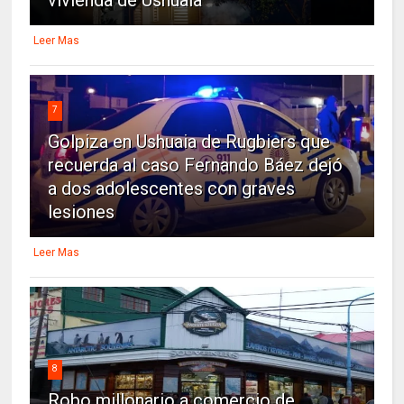
vivienda de Ushuaia
Leer Mas
7
Golpiza en Ushuaia de Rugbiers que
recuerda al caso Fernando Báez dejó
a dos adolescentes con graves
lesiones
Leer Mas
8
Robo millonario a comercio de