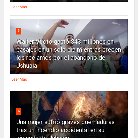
Leer Mas
5
Walter Vuoto gastó $43 millones en
pasajes en un solo día mientras crecen
los reclamos por el abandono de
Ushuaia
Leer Mas
6
Una mujer sufrió graves quemaduras
tras un incendio accidental en su