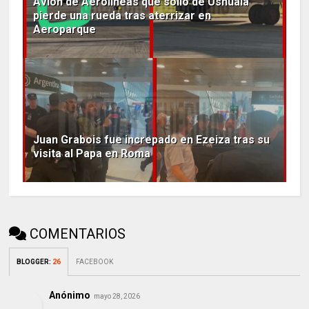
Avión de Aerolíneas que solio de Ushuaia
pierde una rueda tras aterrizar en
Aeroparque
Juan Grabois fue increpado en Ezeiza tras su
visita al Papa en Roma
COMENTARIOS
BLOGGER
:
26
FACEBOOK
Anónimo
mayo 28, 2026