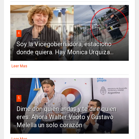
4
Soy la Vicegobernadora, estaciono
donde quiera. Hay Monica Urquiza...
Leer Mas
5
Dime con quien andas y te dire quien
eres: Ahora Walter Vuoto y Gustavo
Melella un solo corazón
Leer Mas