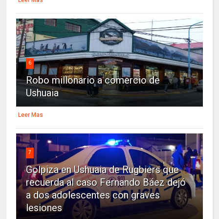
6
Robo millonario a comercio de
Ushuaia
Leer Mas
7
Golpiza en Ushuaia de Rugbiers que
recuerda al caso Fernando Báez dejó
a dos adolescentes con graves
lesiones