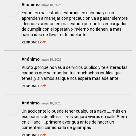
Anónimo
mayo 18, 2025
Estan en mal estado ,estamos en ushuaia y si no
aprenden a manejar con precaucion va a pasar siempre
,despues si estan en mal estado porque los encargados
de cumplir con el operativo invierno no tienen la mas
palida idea de llevar esto adelante
RESPONDER
Anónimo
mayo 18, 2025
Vuoto ,porque no vas a servicios publico y te enteras las
cagadas que se mandan tus muchachos inutiles que
tenes ,y si vamos asi que nos espera mas adelante
RESPONDER
Anónimo
mayo 18, 2025
Un accidente lo puede tener cualquiera navo .....más en
eso barrios de altura .....vos seguro vivirás en calle Alem
en el llano .....primero averigua antes de hacer un
comentario camionada de guampas
RESPONDER