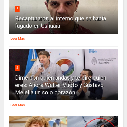
1
Recapturaron al interno que se había
fugado en Ushuaia
Leer Mas
2
Dime con quien andas y te dire quien
eres: Ahora Walter Vuoto y Gustavo
Melella un solo corazón
Leer Mas