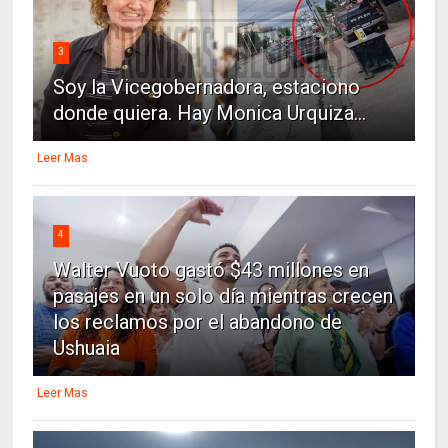
3
Soy la Vicegobernadora, estaciono
donde quiera. Hay Monica Urquiza...
Leer Mas
4
Walter Vuoto gastó $43 millones en
pasajes en un solo día mientras crecen
los reclamos por el abandono de
Ushuaia
Leer Mas