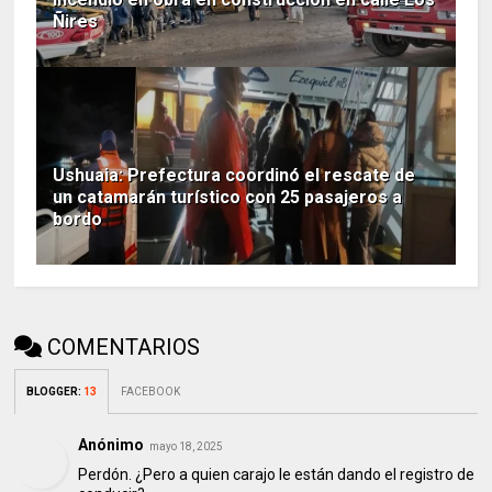
Ñires
Ushuaia: Prefectura coordinó el rescate de
un catamarán turístico con 25 pasajeros a
bordo
COMENTARIOS
BLOGGER
:
13
FACEBOOK
Anónimo
mayo 18, 2025
Perdón. ¿Pero a quien carajo le están dando el registro de