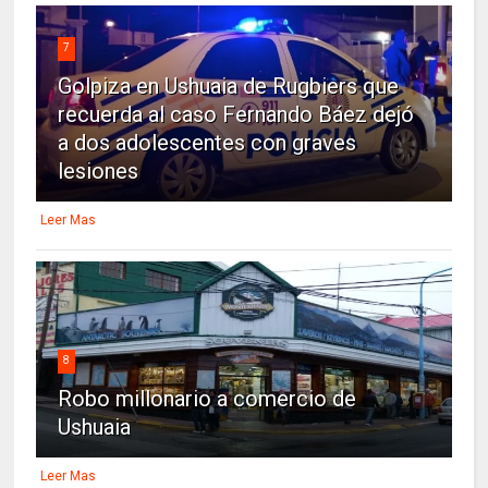
7
Golpiza en Ushuaia de Rugbiers que
recuerda al caso Fernando Báez dejó
a dos adolescentes con graves
lesiones
Leer Mas
8
Robo millonario a comercio de
Ushuaia
Leer Mas