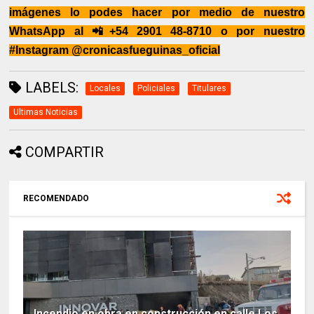
imágenes lo podes hacer por medio de nuestro
WhatsApp al 📲+54 2901 48-8710 o por nuestro
#Instagram @cronicasfueguinas_oficial
LABELS:
Locales
Policiales
Titulares
Ultimas Noticias
COMPARTIR
RECOMENDADO
Incendio en obra en construcción en calle Los