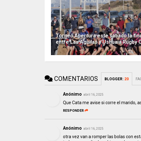
Torneo Apertura este sábado la fin
entre Las Aguilas y Ushuaia Rugby 
COMENTARIOS
BLOGGER
:
20
FA
Anónimo
abril 16, 2025
Que Cata me avise si corre el marido, 
RESPONDER
Anónimo
abril 16, 2025
otra vez van a romper las bolas con est