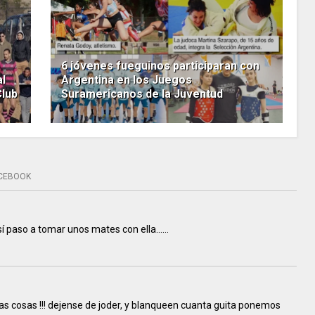
6 jóvenes fueguinos participaran con
al
Argentina en los Juegos
Club
Suramericanos de la Juventud
CEBOOK
así paso a tomar unos mates con ella……
as cosas !!! dejense de joder, y blanqueen cuanta guita ponemos