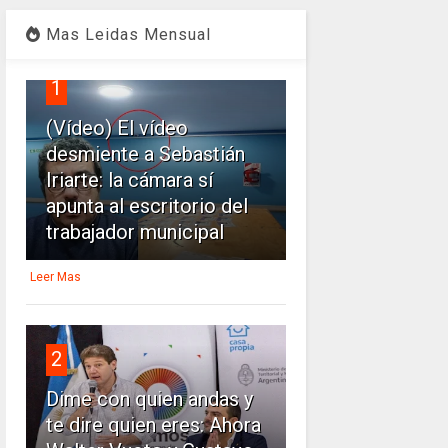
Mas Leidas Mensual
1
(Vídeo) El vídeo
desmiente a Sebastián
Iriarte: la cámara sí
apunta al escritorio del
trabajador municipal
Leer Mas
2
Dime con quien andas y
te dire quien eres: Ahora