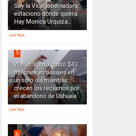
Soy la Vicegobernadora,
estaciono donde quiera.
Hay Monica Urquiza...
Leer Mas
5
Walter Vuoto gastó $43
millones en pasajes en
un solo día mientras
crecen los reclamos por
el abandono de Ushuaia
Leer Mas
6