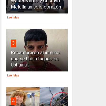
Walter Vuoto y Gustavo
Melella un solo corazón
Leer Mas
3
Recapturaron al interno
que se había fugado en
Ushuaia
Leer Mas
4