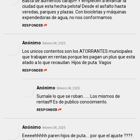
Basta de aumentos carajo!!! Y empiecen a levantar la
ciudad que esta hecha pelota! Desde el asfalto hasta
veredas, parques y plazas. Con bicicletas y máquinas
expendedoras de agua, no nos conformamos.
RESPONDER
Anónimo
febrero 04, 2025
Los unicos contentos son los ATORRANTES municipales
que trabajan en rentas porque les pagan un plus que esta
atado a lo que recaudan. Hijos de puta. Vagos
RESPONDER
Anónimo
febrero 04, 2025
Sumale lo que se roban........Los mismos de
rentas!!! Es de publico conocimiento.
RESPONDER
Anónimo
febrero 04, 2025
Eeeeehhhhh paren hijos de puta.... por que el ajuste ????.