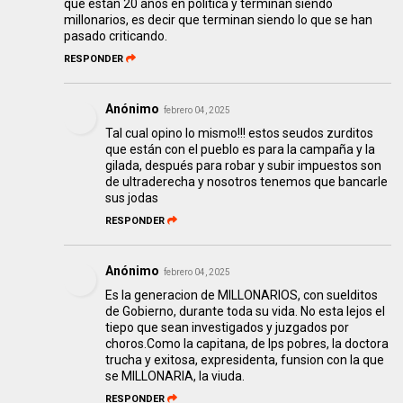
que están 20 años en política y terminan siendo
millonarios, es decir que terminan siendo lo que se han
pasado criticando.
RESPONDER
Anónimo
febrero 04, 2025
Tal cual opino lo mismo!!! estos seudos zurditos
que están con el pueblo es para la campaña y la
gilada, después para robar y subir impuestos son
de ultraderecha y nosotros tenemos que bancarle
sus jodas
RESPONDER
Anónimo
febrero 04, 2025
Es la generacion de MILLONARIOS, con suelditos
de Gobierno, durante toda su vida. No esta lejos el
tiepo que sean investigados y juzgados por
choros.Como la capitana, de lps pobres, la doctora
trucha y exitosa, expresidenta, funsion con la que
se MILLONARIA, la viuda.
RESPONDER