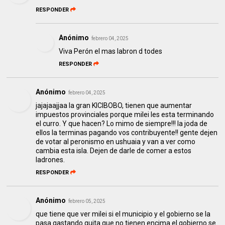
RESPONDER
Anónimo
febrero 04, 2025
Viva Perón el mas labron d todes
RESPONDER
Anónimo
febrero 04, 2025
jajajaajjaa la gran KICIBOBO, tienen que aumentar
impuestos provinciales porque milei les esta terminando
el curro. Y que hacen? Lo mimo de siempre!!! la joda de
ellos la terminas pagando vos contribuyente!! gente dejen
de votar al peronismo en ushuaia y van a ver como
cambia esta isla. Dejen de darle de comer a estos
ladrones.
RESPONDER
Anónimo
febrero 05, 2025
que tiene que ver milei si el municipio y el gobierno se la
pasa gastando guita que no tienen encima el gobierno se