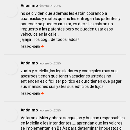
Anónimo
febrero 04, 2025
no se olviden que ademas les están cobrando a
cuatriciclos y motos que no les entregan las patentes y
por ende no pueden circular, es decir, les cobran un
impuesto a las patentes pero no pueden usar esos
vehículos en la calle...
jajajja .. los cog... de todos lados !
RESPONDER
Anónimo
febrero 04, 2025
vuoto y melella ,los legisladores y concejales mas sus
asesroes tienen que tener vacaciones ustedes no
entienden es dificil ser politico es duro tienen que pagar
sus mansiones sus yates sus edficios de lujos
RESPONDER
Anónimo
febrero 04, 2025
Votaron a Milei y ahora secquejan y buscan responsables
en Melella o los intendentes..... aprendan que los valores
se implementan en Bs As para determinar impuestos o