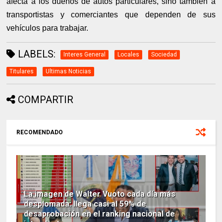
afecta a los dueños de autos particulares, sino también a
transportistas y comerciantes que dependen de sus
vehículos para trabajar.
LABELS:
Interes General
Locales
Sociedad
Titulares
Ultimas Noticias
COMPARTIR
RECOMENDADO
La imagen de Walter Vuoto cada día más
desplomada: llega casi al 59% de
desaprobación en el ranking nacional de