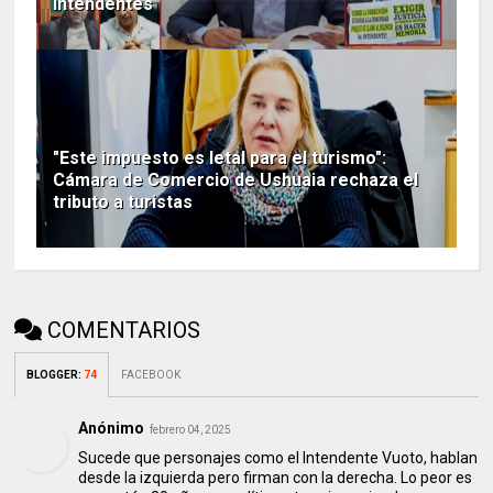
intendentes
"Este impuesto es letal para el turismo":
Cámara de Comercio de Ushuaia rechaza el
tributo a turistas
COMENTARIOS
BLOGGER
:
74
FACEBOOK
Anónimo
febrero 04, 2025
Sucede que personajes como el Intendente Vuoto, hablan
desde la izquierda pero firman con la derecha. Lo peor es