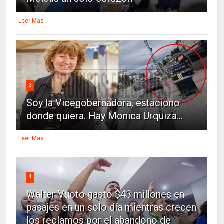
Leer Mas
3
Soy la Vicegobernadora, estaciono
donde quiera. Hay Monica Urquiza...
Leer Mas
4
Walter Vuoto gastó $43 millones en
pasajes en un solo día mientras crecen
los reclamos por el abandono de