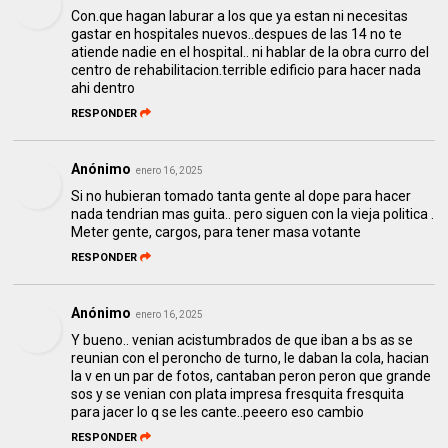
Con.que hagan laburar a los que ya estan ni necesitas
gastar en hospitales nuevos..despues de las 14 no te
atiende nadie en el hospital.. ni hablar de la obra curro del
centro de rehabilitacion.terrible edificio para hacer nada
ahi dentro
RESPONDER
Anónimo
enero 16, 2025
Si no hubieran tomado tanta gente al dope para hacer
nada tendrian mas guita.. pero siguen con la vieja politica .
Meter gente, cargos, para tener masa votante
RESPONDER
Anónimo
enero 16, 2025
Y bueno.. venian acistumbrados de que iban a bs as se
reunian con el peroncho de turno, le daban la cola, hacian
la v en un par de fotos, cantaban peron peron que grande
sos y se venian con plata impresa fresquita fresquita
para jacer lo q se les cante..peeero eso cambio
RESPONDER