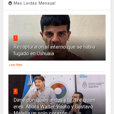
Mas Leidas Mensual
1
Recapturaron al interno que se había
fugado en Ushuaia
Leer Mas
2
Dime con quien andas y te dire quien
eres: Ahora Walter Vuoto y Gustavo
Melella un solo corazón