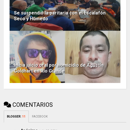
Se suspendió la paritaria con el Escalafón
Seco y Húmedo
Inicia juicio oral por homicidio de Agustín
Goldhart en Río Grande
COMENTARIOS
BLOGGER
:
11
FACEBOOK