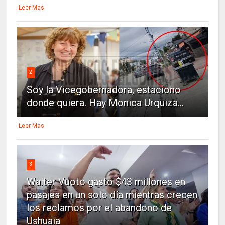
Leer Mas
2
Soy la Vicegobernadora, estaciono
donde quiera. Hay Monica Urquiza...
Leer Mas
3
Walter Vuoto gastó $43 millones en
pasajes en un solo día mientras crecen
los reclamos por el abandono de
Ushuaia