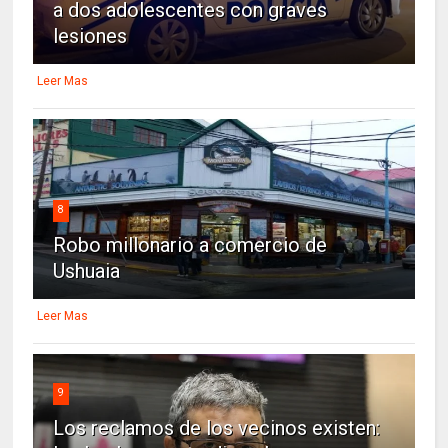
a dos adolescentes con graves
lesiones
Leer Mas
8
Robo millonario a comercio de
Ushuaia
Leer Mas
9
Los reclamos de los vecinos existen: