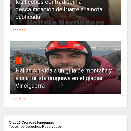
los hechos contradicen la
descalificación de Iriarte a la nota
publicada
Leer Mas
10
Hallan sin vida a un guía de montaña y
a una turista uruguaya en el glaciar
Vinciguerra
Leer Mas
©
2026
Cronicas Fueguinas
Todos los Derechos Reservados