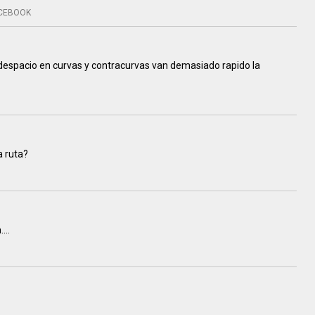
CEBOOK
pacio en curvas y contracurvas van demasiado rapido la
a ruta?
...