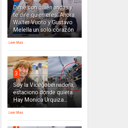
Dime con quien andas y
te dire quien eres: Ahora
Walter Vuoto y Gustavo
Melella un solo corazón
Leer Mas
3
Soy la Vicegobernadora,
estaciono donde quiera.
Hay Monica Urquiza...
Leer Mas