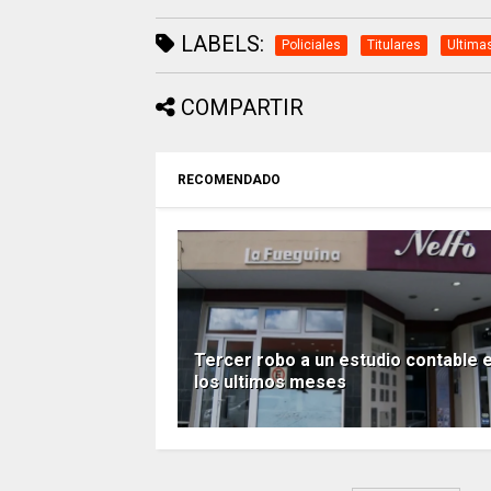
LABELS:
Policiales
Titulares
Ultima
COMPARTIR
RECOMENDADO
Tercer robo a un estudio contable 
los ultimos meses