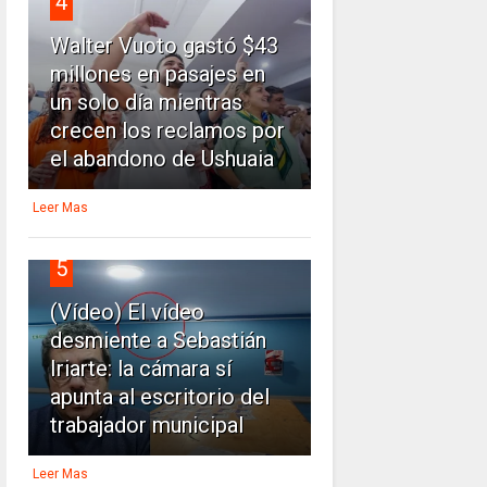
4
Walter Vuoto gastó $43
millones en pasajes en
un solo día mientras
crecen los reclamos por
el abandono de Ushuaia
Leer Mas
5
(Vídeo) El vídeo
desmiente a Sebastián
Iriarte: la cámara sí
apunta al escritorio del
trabajador municipal
Leer Mas