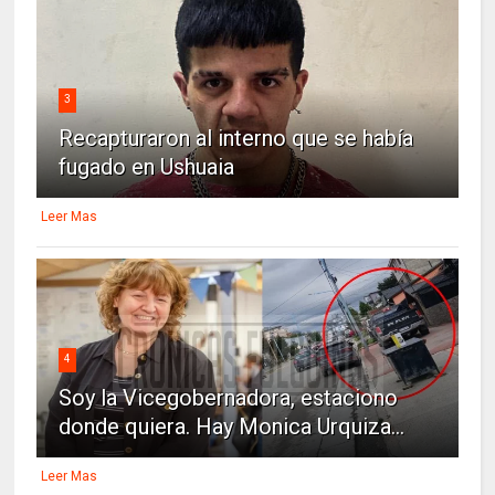
3
Recapturaron al interno que se había
fugado en Ushuaia
Leer Mas
4
Soy la Vicegobernadora, estaciono
donde quiera. Hay Monica Urquiza...
Leer Mas