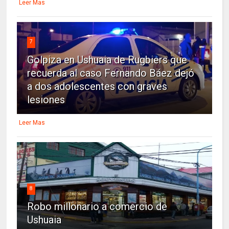
Leer Mas
7
Golpiza en Ushuaia de Rugbiers que
recuerda al caso Fernando Báez dejó
a dos adolescentes con graves
lesiones
Leer Mas
8
Robo millonario a comercio de
Ushuaia