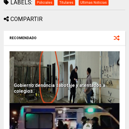
LABELS:
Policiales
Titulares
Ultimas Noticias
COMPARTIR
RECOMENDADO
Gobierno denuncia sabotaje y atentados a
colegios