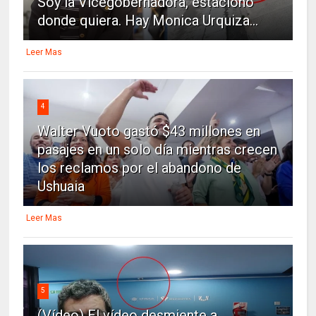
Soy la Vicegobernadora, estaciono
donde quiera. Hay Monica Urquiza...
Leer Mas
4
Walter Vuoto gastó $43 millones en
pasajes en un solo día mientras crecen
los reclamos por el abandono de
Ushuaia
Leer Mas
5
(Vídeo) El vídeo desmiente a