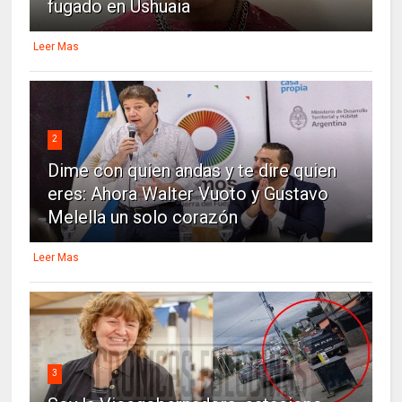
fugado en Ushuaia
Leer Mas
2
Dime con quien andas y te dire quien
eres: Ahora Walter Vuoto y Gustavo
Melella un solo corazón
Leer Mas
3