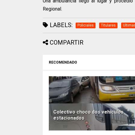
Una ambulancia llegó al lugar y procedió
Regional.
LABELS:
Policiales
Titulares
Ultima
COMPARTIR
RECOMENDADO
Colectivo choco dos vehiculos
estacionados