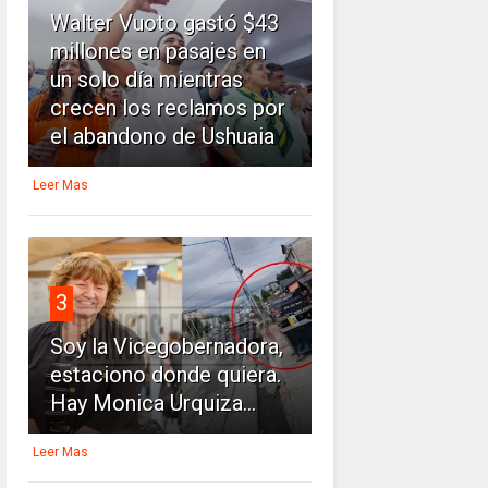
Walter Vuoto gastó $43
millones en pasajes en
un solo día mientras
crecen los reclamos por
el abandono de Ushuaia
Leer Mas
3
Soy la Vicegobernadora,
estaciono donde quiera.
Hay Monica Urquiza...
Leer Mas