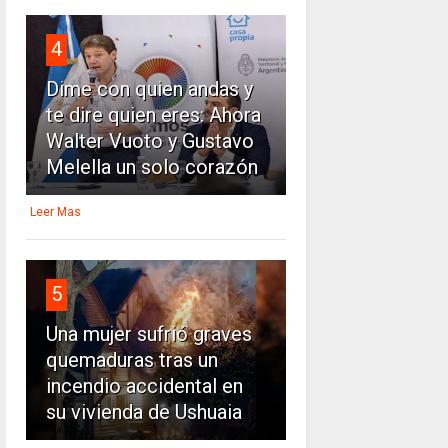
4
Dime con quien andas y
te dire quien eres: Ahora
Walter Vuoto y Gustavo
Melella un solo corazón
Leer Mas
5
Una mujer sufrió graves
quemaduras tras un
incendio accidental en
su vivienda de Ushuaia