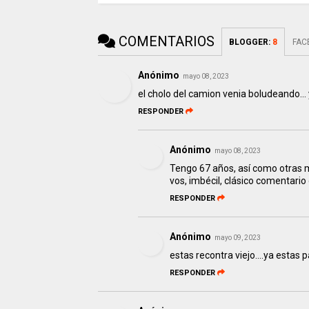
COMENTARIOS
BLOGGER
:
8
FAC
Anónimo
mayo 08, 2023
el cholo del camion venia boludeando... y
RESPONDER
Anónimo
mayo 08, 2023
Tengo 67 años, así como otras
vos, imbécil, clásico comentario
RESPONDER
Anónimo
mayo 09, 2023
estas recontra viejo....ya estas 
RESPONDER