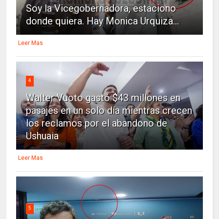
Soy la Vicegobernadora, estaciono
donde quiera. Hay Monica Urquiza...
Leer Mas
4
Walter Vuoto gastó $43 millones en
pasajes en un solo día mientras crecen
los reclamos por el abandono de
Ushuaia
Leer Mas
5