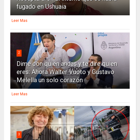
fugado en Ushuaia
Leer Mas
2
Dime con quien andas y te dire quien
eres: Ahora Walter Vuoto y Gustavo
Melella un solo corazón
Leer Mas
3