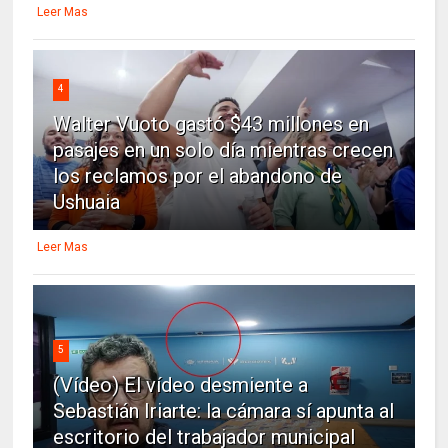
Leer Mas
4
Walter Vuoto gastó $43 millones en
pasajes en un solo día mientras crecen
los reclamos por el abandono de
Ushuaia
Leer Mas
5
(Vídeo) El vídeo desmiente a
Sebastián Iriarte: la cámara sí apunta al
escritorio del trabajador municipal