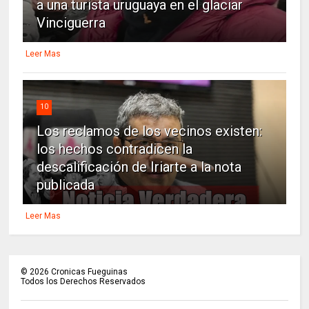
a una turista uruguaya en el glaciar
Vinciguerra
Leer Mas
10
Los reclamos de los vecinos existen:
los hechos contradicen la
descalificación de Iriarte a la nota
publicada
Leer Mas
©
2026
Cronicas Fueguinas
Todos los Derechos Reservados