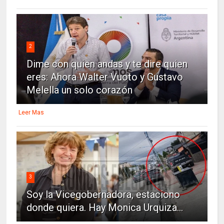
2
Dime con quien andas y te dire quien
eres: Ahora Walter Vuoto y Gustavo
Melella un solo corazón
Leer Mas
3
Soy la Vicegobernadora, estaciono
donde quiera. Hay Monica Urquiza...