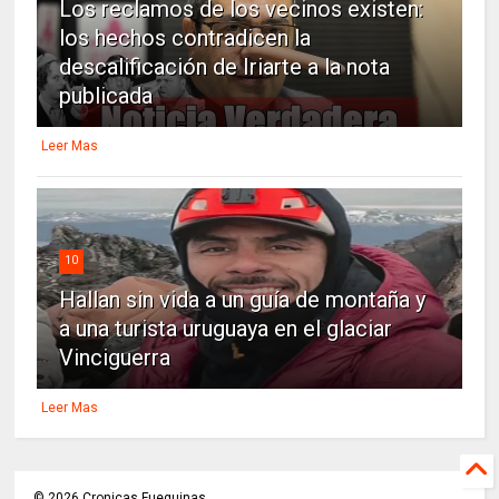
Los reclamos de los vecinos existen:
los hechos contradicen la
descalificación de Iriarte a la nota
publicada
Leer Mas
10
Hallan sin vida a un guía de montaña y
a una turista uruguaya en el glaciar
Vinciguerra
Leer Mas
©
2026
Cronicas Fueguinas