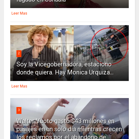
Leer Mas
2
Soy la Vicegobernadora, estaciono
donde quiera. Hay Monica Urquiza...
Leer Mas
3
Walter Vuoto gastó $43 millones en
pasajes en un solo día mientras crecen
los reclamos por el abandono de