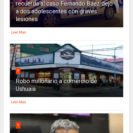
recuerda al caso Fernando Báez dejó
a dos adolescentes con graves
lesiones
Leer Mas
8
Robo millonario a comercio de
Ushuaia
Leer Mas
9