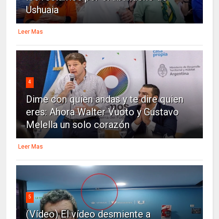
Ushuaia
Leer Mas
4
Dime con quien andas y te dire quien
eres: Ahora Walter Vuoto y Gustavo
Melella un solo corazón
Leer Mas
5
(Vídeo) El vídeo desmiente a