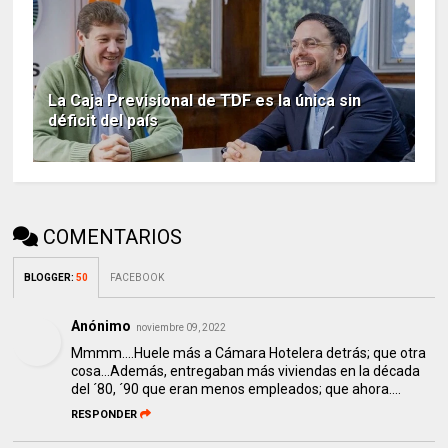
La Caja Previsional de TDF es la única sin
déficit del país
COMENTARIOS
BLOGGER
:
50
FACEBOOK
Anónimo
noviembre 09, 2022
Mmmm....Huele más a Cámara Hotelera detrás; que otra
cosa...Además, entregaban más viviendas en la década
del ´80, ´90 que eran menos empleados; que ahora....
RESPONDER