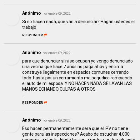
Anónimo
noviembre 09, 2022
Si no hacen nada, que van a denunciar? Hagan ustedes el
trabajo
RESPONDER
Anónimo
noviembre 09, 2022
para que denunciar si ni se ocupan yo vengo denunciado
una vecina que hace 7 años no paga al ipv y encima
construye ilegalmente en espacios comunes cerrando
todo .hasta por un cerramiento me perjudico rompiendo
el auto de mi esposa. Y NO HACEN NADA SE LAVAN LAS
MANOS ECHANDO CULPAS A OTROS.
.
RESPONDER
Anónimo
noviembre 09, 2022
Eso hacen permanentemente será que el IPV no tiene
gente para las inspecciones? Acabo de escuchar 4.000
personas a planta dónde las van a meter que terrible esto