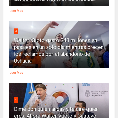
Leer Mas
3
Walter Vuoto gastó $43 millones en
pasajes en un solo día mientras crecen
los reclamos por el abandono de
Ushuaia
Leer Mas
4
Dime con quien andas y te dire quien
eres: Ahora Walter Vuoto y Gustavo