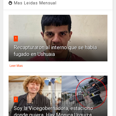
Mas Leidas Mensual
1
Recapturaron al interno que se había
fugado en Ushuaia
Leer Mas
2
Soy la Vicegobernadora, estaciono
donde quiera. Hay Monica Urquiza...