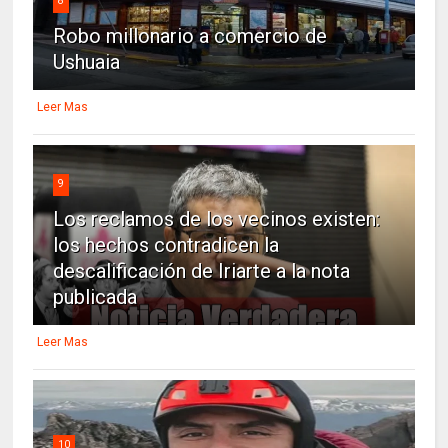
8
Robo millonario a comercio de
Ushuaia
Leer Mas
9
Los reclamos de los vecinos existen:
los hechos contradicen la
descalificación de Iriarte a la nota
publicada
Leer Mas
10