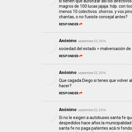
si tienen que autorizar asi los directi
magros de 100 lucas jajaja. hdp. con to
menos 10 colectivos. chorros. y vos pi
chantas, o no fueiste concejal antes?
RESPONDER
Anónimo
septiembre 22, 2016
sociedad del estado = malversación de 
RESPONDER
Anónimo
septiembre 22, 2016
Que cagada Diego si tenes que volver a
hacer?
RESPONDER
Anónimo
septiembre 22, 2016
Si no le exigen a autobuses santa fe qu
despedidos hace años la municipalidad 
santa fe no paga patentes acá ni fondo 