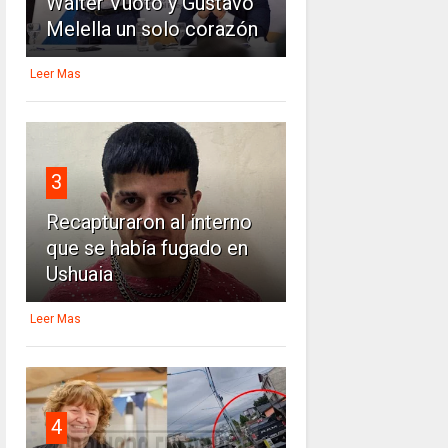
Walter Vuoto y Gustavo
Melella un solo corazón
Leer Mas
3
Recapturaron al interno
que se había fugado en
Ushuaia
Leer Mas
4