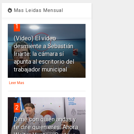
Mas Leidas Mensual
1
(Vídeo) El vídeo
desmiente a Sebastián
Iriarte: la cámara sí
apunta al escritorio del
trabajador municipal
Leer Mas
2
Dime con quien andas y
te dire quien eres: Ahora