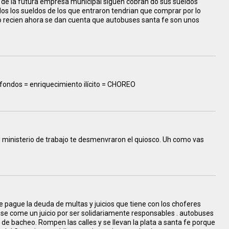
vos de la futura empresa municipal siguen cobran do sus sueldos
dos los sueldos de los que entraron tendrian que comprar por lo
no recien ahora se dan cuenta que autobuses santa fe son unos
fondos = enriquecimiento ilícito = CHOREO
l ministerio de trabajo te desmenvraron el quiosco. Uh como vas
e pague la deuda de multas y juicios que tiene con los choferes
se come un juicio por ser solidariamente responsables . autobuses
de bacheo. Rompen las calles y se llevan la plata a santa fe porque