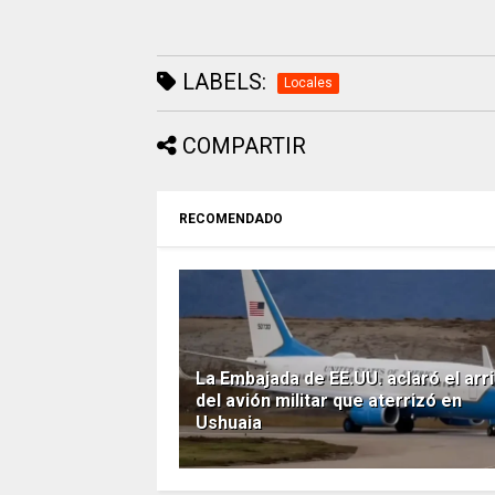
LABELS:
Locales
COMPARTIR
RECOMENDADO
La Embajada de EE.UU. aclaró el arr
del avión militar que aterrizó en
Ushuaia