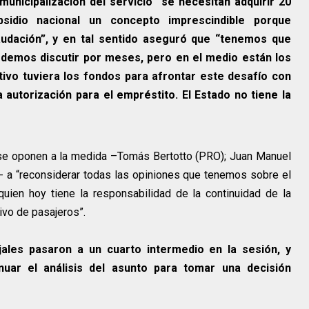
unicipalización del servicio “se necesitan adquirir 20
bsidio nacional un concepto imprescindible porque
audación”, y en tal sentido aseguró que “tenemos que
odemos discutir por meses, pero en el medio están los
utivo tuviera los fondos para afrontar este desafío con
a autorización para el empréstito. El Estado no tiene la
 se oponen a la medida –Tomás Bertotto (PRO); Juan Manuel
 a “reconsiderar todas las opiniones que tenemos sobre el
uien hoy tiene la responsabilidad de la continuidad de la
ivo de pasajeros”.
jales pasaron a un cuarto intermedio en la sesión, y
uar el análisis del asunto para tomar una decisión