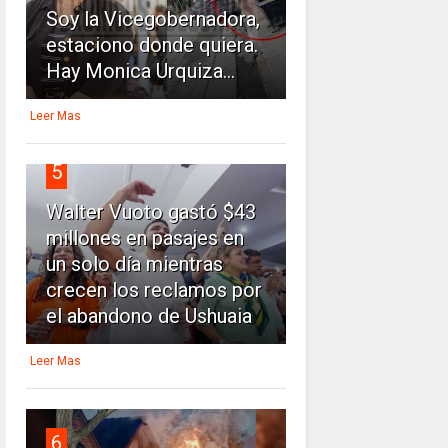
Soy la Vicegobernadora,
estaciono donde quiera.
Hay Monica Urquiza...
Leer Mas
5
Walter Vuoto gastó $43
millones en pasajes en
un solo día mientras
crecen los reclamos por
el abandono de Ushuaia
Leer Mas
6