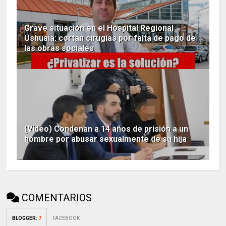
Grave situación en el Hospital Regional
Ushuaia: cortan cirugías por falta de pago de
las obras sociales
(Vídeo) Condenan a 14 años de prisión a un
hombre por abusar sexualmente de su hija
COMENTARIOS
BLOGGER
:
7
FACEBOOK