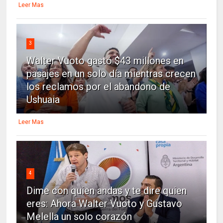
Leer Mas
3
Walter Vuoto gastó $43 millones en
pasajes en un solo día mientras crecen
los reclamos por el abandono de
Ushuaia
Leer Mas
4
Dime con quien andas y te dire quien
eres: Ahora Walter Vuoto y Gustavo
Melella un solo corazón