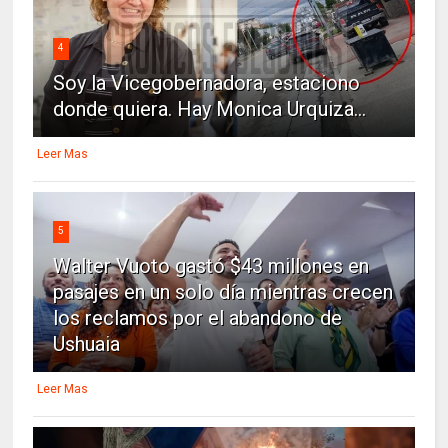
4
Soy la Vicegobernadora, estaciono
donde quiera. Hay Monica Urquiza...
Leer Mas
5
Walter Vuoto gastó $43 millones en
pasajes en un solo día mientras crecen
los reclamos por el abandono de
Ushuaia
Leer Mas