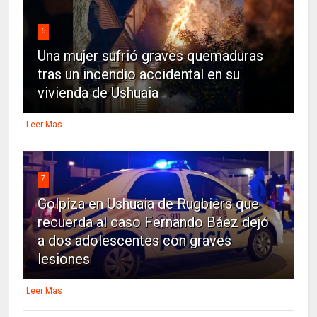
6
Una mujer sufrió graves quemaduras
tras un incendio accidental en su
vivienda de Ushuaia
Leer Mas
7
Golpiza en Ushuaia de Rugbiers que
recuerda al caso Fernando Báez dejó
a dos adolescentes con graves
lesiones
Leer Mas