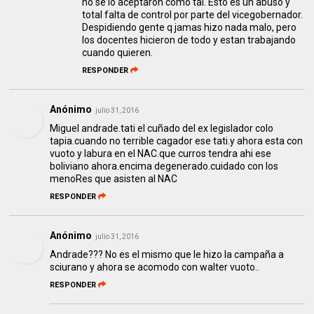
no se lo aceptaron como tal. Esto es un abuso y
total falta de control por parte del vicegobernador.
Despidiendo gente q jamas hizo nada malo, pero
los docentes hicieron de todo y estan trabajando
cuando quieren.
RESPONDER
Anónimo
julio 31, 2016
Miguel andrade.tati el cuñado del ex legislador colo
tapia.cuando no terrible cagador ese tati.y ahora esta con
vuoto y labura en el NAC.que curros tendra ahi ese
boliviano ahora.encima degenerado.cuidado con los
menoRes que asisten al NAC
RESPONDER
Anónimo
julio 31, 2016
Andrade??? No es el mismo que le hizo la campaña a
sciurano y ahora se acomodo con walter vuoto..
RESPONDER