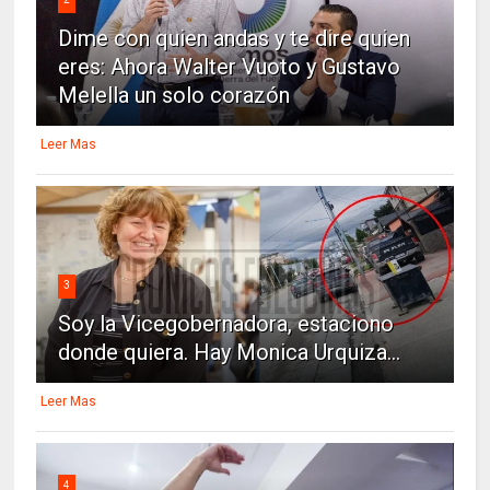
Dime con quien andas y te dire quien
eres: Ahora Walter Vuoto y Gustavo
Melella un solo corazón
Leer Mas
3
Soy la Vicegobernadora, estaciono
donde quiera. Hay Monica Urquiza...
Leer Mas
4