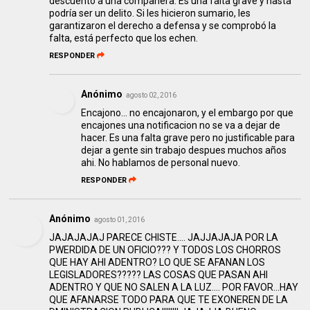
descuento a una compañera. Es una falta grave y hasta
podría ser un delito. Si les hicieron sumario, les
garantizaron el derecho a defensa y se comprobó la
falta, está perfecto que los echen.
RESPONDER
Anónimo
agosto 02, 2016
Encajono... no encajonaron, y el embargo por que
encajones una notificacion no se va a dejar de
hacer. Es una falta grave pero no justificable para
dejar a gente sin trabajo despues muchos años
ahi. No hablamos de personal nuevo.
RESPONDER
Anónimo
agosto 01, 2016
JAJAJAJAJ PARECE CHISTE.... JAJJAJAJA POR LA
PWERDIDA DE UN OFICIO??? Y TODOS LOS CHORROS
QUE HAY AHI ADENTRO? LO QUE SE AFANAN LOS
LEGISLADORES????? LAS COSAS QUE PASAN AHI
ADENTRO Y QUE NO SALEN A LA LUZ.... POR FAVOR...HAY
QUE AFANARSE TODO PARA QUE TE EXONEREN DE LA