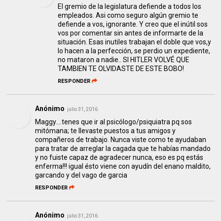
El gremio de la legislatura defiende a todos los
empleados. Asi como seguro algún gremio te
defiende a vos, ignorante. Y creo que el inútil sos
vos por comentar sin antes de informarte de la
situación. Esas inutiles trabajan el doble que vos,y
lo hacen a la perfección, se perdio un expediente,
no mataron a nadie.. SI HITLER VOLVÉ QUE
TAMBIEN TE OLVIDASTE DE ESTE BOBO!
RESPONDER
Anónimo
julio 31, 2016
Maggy....tenes que ir al psicólogo/psiquiatra pq sos
mitómana; te llevaste puestos a tus amigos y
compañeros de trabajo. Nunca viste como te ayudaban
para tratar de arreglar la cagada que te habías mandado
y no fuiste capaz de agradecer nunca, eso es pq estás
enferma!!! igual ésto viene con ayudín del enano maldito,
garcando y del vago de garcia
RESPONDER
Anónimo
julio 31, 2016