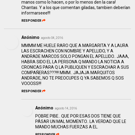
manos como lo hacen, o por lo menos den la cara!
Chantas. Y a los que comentan giladas, tambien deberían
informarseee!!!
RESPONDER
Anónimo
agosto 04, 2016
MMMM ME HUELE RARO QUE A MARGARITA Y A LAURA
LAS ESCRACHEN CON NOMBRE Y APELLIDO, Y A
ANDRADE MARCOS SOLO PONGAN EL APELLIDO.. JAAA,
HABRA SIDO EL LA PERSONA Q MANDO LA NOTICIA A
CRONICAS PARA Q LA PUBLIQUEN Y ESCRACHAR A SUS
COMPAÑERAS???!!! MMM.. JAJAJA MARQUITOS
ANDRADE, NO TE PREOCUPES Q YA SABEMOS Q SOS
VOOOSS!!!
RESPONDER
Anónimo
agosto 14, 2016
POBRE PIBE.. QUE POR ESAS DOS TIENE QUE
PÁSAR UN MAL MOMENTO.. LA VERDAD QUE LE
MANDO MUCHAS FUERZAS A EL.
RESPONDER