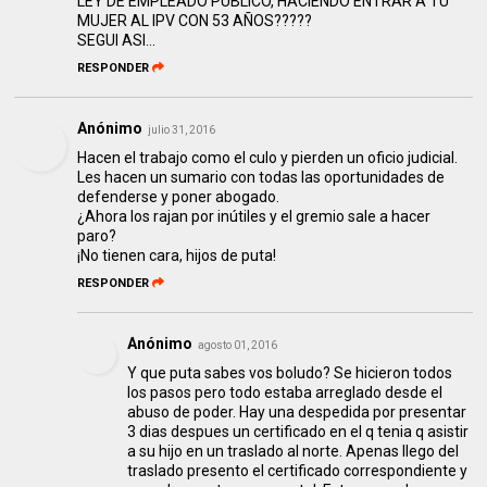
LEY DE EMPLEADO PUBLICO, HACIENDO ENTRAR A TU
MUJER AL IPV CON 53 AÑOS?????
SEGUI ASI...
RESPONDER
Anónimo
julio 31, 2016
Hacen el trabajo como el culo y pierden un oficio judicial.
Les hacen un sumario con todas las oportunidades de
defenderse y poner abogado.
¿Ahora los rajan por inútiles y el gremio sale a hacer
paro?
¡No tienen cara, hijos de puta!
RESPONDER
Anónimo
agosto 01, 2016
Y que puta sabes vos boludo? Se hicieron todos
los pasos pero todo estaba arreglado desde el
abuso de poder. Hay una despedida por presentar
3 dias despues un certificado en el q tenia q asistir
a su hijo en un traslado al norte. Apenas llego del
traslado presento el certificado correspondiente y