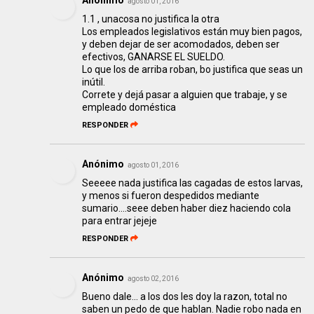
agosto 01, 2016
1.1 , unacosa no justifica la otra
Los empleados legislativos están muy bien pagos,
y deben dejar de ser acomodados, deben ser
efectivos, GANARSE EL SUELDO.
Lo que los de arriba roban, bo justifica que seas un
inútil.
Correte y dejá pasar a alguien que trabaje, y se
empleado doméstica
RESPONDER
Anónimo
agosto 01, 2016
Seeeee nada justifica las cagadas de estos larvas,
y menos si fueron despedidos mediante
sumario....seee deben haber diez haciendo cola
para entrar jejeje
RESPONDER
Anónimo
agosto 02, 2016
Bueno dale... a los dos les doy la razon, total no
saben un pedo de que hablan. Nadie robo nada en