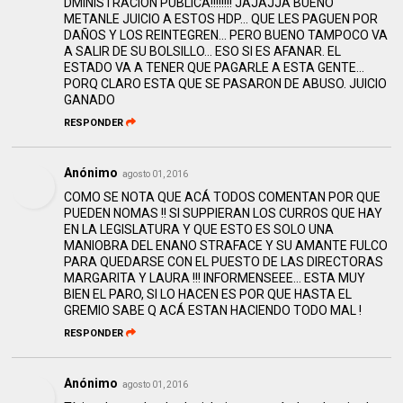
DMINISTRACION PUBLICA!!!!!!!! JAJAJJA BUENO
METANLE JUICIO A ESTOS HDP... QUE LES PAGUEN POR
DAÑOS Y LOS REINTEGREN... PERO BUENO TAMPOCO VA
A SALIR DE SU BOLSILLO... ESO SI ES AFANAR. EL
ESTADO VA A TENER QUE PAGARLE A ESTA GENTE...
PORQ CLARO ESTA QUE SE PASARON DE ABUSO. JUICIO
GANADO
RESPONDER
Anónimo
agosto 01, 2016
COMO SE NOTA QUE ACÁ TODOS COMENTAN POR QUE
PUEDEN NOMAS !! SI SUPPIERAN LOS CURROS QUE HAY
EN LA LEGISLATURA Y QUE ESTO ES SOLO UNA
MANIOBRA DEL ENANO STRAFACE Y SU AMANTE FULCO
PARA QUEDARSE CON EL PUESTO DE LAS DIRECTORAS
MARGARITA Y LAURA !!! INFORMENSEEE... ESTA MUY
BIEN EL PARO, SI LO HACEN ES POR QUE HASTA EL
GREMIO SABE Q ACÁ ESTAN HACIENDO TODO MAL !
RESPONDER
Anónimo
agosto 01, 2016