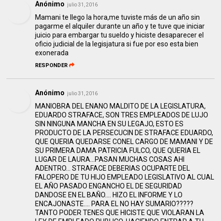
Anónimo
julio 31, 2016
Mamani te llego la hora,me tuviste más de un año sin
pagarme el alquiler durante un año y te tuve que iniciar
juicio para embargar tu sueldo y hiciste desaparecer el
oficio judicial de la legisjatura si fue por eso esta bien
exonerada
RESPONDER
Anónimo
julio 31, 2016
MANIOBRA DEL ENANO MALDITO DE LA LEGISLATURA,
EDUARDO STRAFACE, SON TRES EMPLEADOS DE LUJO
SIN NINGUNA MANCHA EN SU LEGAJO, ESTO ES
PRODUCTO DE LA PERSECUCIN DE STRAFACE EDUARDO,
QUE QUERIA QUEDARSE CONEL CARGO DE MAMANI Y DE
SU PRIMERA DAMA PATRICIA FULCO, QUE QUERIA EL
LUGAR DE LAURA...PASAN MUCHAS COSAS AHI
ADENTRO... STRAFACE DEBERIAS OCUPARTE DEL
FALOPERO DE TU HIJO EMPLEADO LEGISLATIVO AL CUAL
EL AÑO PASADO ENGANCHO EL DE SEGURIDAD
DANDOSE EN EL BAÑO.... HIZO EL INFORME Y LO
ENCAJONASTE.... PARA EL NO HAY SUMARIO?????
TANTO PODER TENES QUE HICISTE QUE VIOLARAN LA