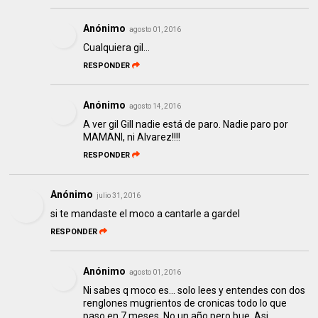
Anónimo
agosto 01, 2016
Cualquiera gil...
RESPONDER
Anónimo
agosto 14, 2016
A ver gil Gill nadie está de paro. Nadie paro por
MAMANI, ni Alvarez!!!!
RESPONDER
Anónimo
julio 31, 2016
si te mandaste el moco a cantarle a gardel
RESPONDER
Anónimo
agosto 01, 2016
Ni sabes q moco es... solo lees y entendes con dos
renglones mugrientos de cronicas todo lo que
paso en 7 meses. No un año.pero bue. Asi