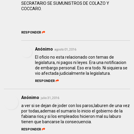
SECRATARIO SE SUMUNISTROS DE COLAZO Y
COCCARO.
RESPONDER
Anónimo
agosto 01, 2016
El oficio no esta relacionado con temas de
legislatura, ni pagos ni leyes. Era una notificacion
de embargo personal. Eso era todo. Ni siquiera se
vio afectada judicialmente la legislatura.
RESPONDER
Anónimo
julio 31, 2016
a ver si se dejan de joder con los paros,laburen de una vez
por todas,ademas el sumario lo inicio el gobierno de la
fabiana rios,y si los empleados hicieron mal su laburo
tienen que bancarse la consecuencia.
RESPONDER